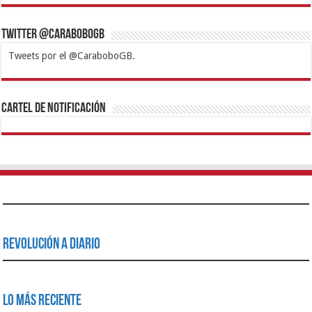
Twitter @CaraboboGB
Tweets por el @CaraboboGB.
1xbet
https://mvbcasino.com/
Betturkey
Betist
Kralbet
Supertotobet
Tipobet
Matadorbet
Mariobet
Cartel de Notificación
Revolución a Diario
Lo Más Reciente