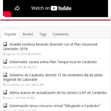
Popular
Recent
Tags
Comments
Alcaldía continúa llevando diversión con el Plan Vacacional
Libertador 2018
agosto 13, 2018
445,603
Gobernador Lacava activa Plan Tanque Azul en Carabobo
junio 3, 2019
330,521
Gobierno de Carabobo decretó 13 de noviembre día de Júbilo
Regional No Laborable
noviembre 10, 2017
63,389
Alimca avanza en actualización de los censos CLAP en Carabobo
julio 1, 2019
56,858
Gobernación lanza concurso virtual “Dibujando a Carabobo”