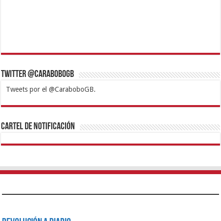
Twitter @CaraboboGB
Tweets por el @CaraboboGB.
1xbet
https://mvbcasino.com/
Betturkey
Betist
Kralbet
Supertotobet
Tipobet
Matadorbet
Mariobet
Cartel de Notificación