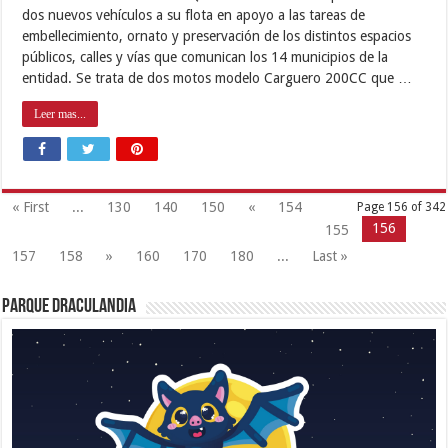
dos nuevos vehículos a su flota en apoyo a las tareas de
embellecimiento, ornato y preservación de los distintos espacios
públicos, calles y vías que comunican los 14 municipios de la
entidad. Se trata de dos motos modelo Carguero 200CC que …
Leer mas...
« First
...
130
140
150
«
154
Page 156 of 342
156
155
157
158
»
160
170
180
...
Last »
Parque Draculandia