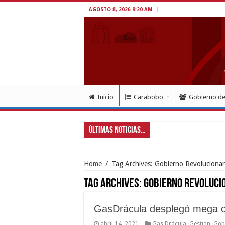
AGOSTO 8, 2026 9:20 AM
Inicio
Carabobo
Gobierno d
Últimas Noticias...
Home
/
Tag Archives: Gobierno Revolucionar
Tag Archives:
Gobierno Revoluci
GasDrácula desplegó mega op
abril 14, 2021
Gas Drácula
,
Gestión
,
Gob