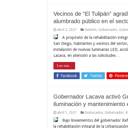
Vecinos de “El Tulipán” agrad
alumbrado público en el sect
abril 2, 2021
Gestión
,
Gobernador
,
Gobi
A propósito de la rehabilitación integ
San Diego, habitantes y vecinos del sector
instalación de nuevas luminarias LED, acci
Lacava, en atención a las solicitudes …
Leer mas...
Facebook
Twitter
Pintere
Gobernador Lacava activó Gr
iluminación y mantenimiento 
abril 1, 2021
Destacados
,
Gobernador
,
I
Bajo lineamientos del gobernador Raf
la rehabilitación integral de la Urbanizació