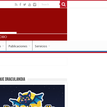
o
Publicaciones
Servicios
que Draculandia