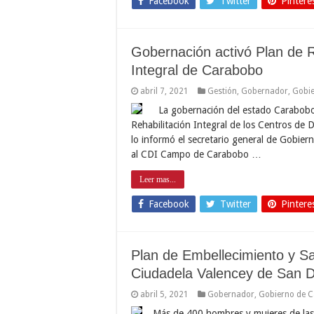
Facebook
Twitter
Pintere
Gobernación activó Plan de R
Integral de Carabobo
abril 7, 2021
Gestión
,
Gobernador
,
Gobi
La gobernación del estado Carabobo, 
Rehabilitación Integral de los Centros de 
lo informó el secretario general de Gobiern
al CDI Campo de Carabobo …
Leer mas...
Facebook
Twitter
Pintere
Plan de Embellecimiento y Sa
Ciudadela Valencey de San 
abril 5, 2021
Gobernador
,
Gobierno de 
Más de 400 hombres y mujeres de las 