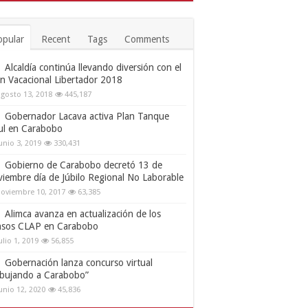
opular
Recent
Tags
Comments
Alcaldía continúa llevando diversión con el
an Vacacional Libertador 2018
gosto 13, 2018
445,187
Gobernador Lacava activa Plan Tanque
ul en Carabobo
unio 3, 2019
330,431
Gobierno de Carabobo decretó 13 de
viembre día de Júbilo Regional No Laborable
oviembre 10, 2017
63,385
Alimca avanza en actualización de los
nsos CLAP en Carabobo
ulio 1, 2019
56,855
Gobernación lanza concurso virtual
ibujando a Carabobo”
unio 12, 2020
45,836