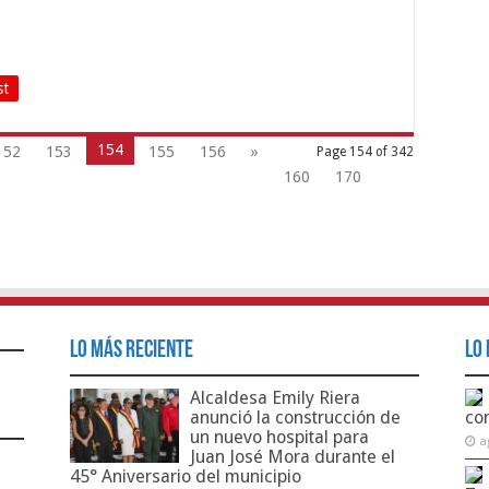
st
154
152
153
155
156
»
Page 154 of 342
160
170
Lo Más Reciente
Lo 
Alcaldesa Emily Riera
anunció la construcción de
co
un nuevo hospital para
a
Juan José Mora durante el
45° Aniversario del municipio