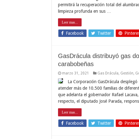
permitirá la recuperación total del alumbra
limpieza profunda en sus …
Leer mas...
Facebook
Twitter
Pintere
GasDrácula distribuyó gas d
carabobeñas
marzo 31, 2021
Gas Drácula
,
Gestión
,
G
La Corporación GasDrácula desplegó 
atender más de 10.500 familias de diferent
que adelanta el gobernador Rafael Lacava, p
respecto, el diputado José Parada, respon
Leer mas...
Facebook
Twitter
Pintere