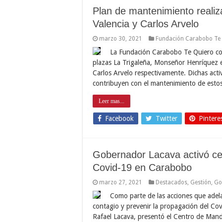
Plan de mantenimiento reali
Valencia y Carlos Arvelo
marzo 30, 2021
Fundación Carabobo Te
La Fundación Carabobo Te Quiero com
plazas La Trigaleña, Monseñor Henríquez en 
Carlos Arvelo respectivamente. Dichas acti
contribuyen con el mantenimiento de estos
Leer mas...
Facebook
Twitter
Pintere
Gobernador Lacava activó ce
Covid-19 en Carabobo
marzo 27, 2021
Destacados
,
Gestión
,
Go
Como parte de las acciones que adelan
contagio y prevenir la propagación del Co
Rafael Lacava, presentó el Centro de Mand