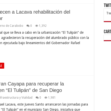
Twi
ecen a Lacava rehabilitación del
Tw
or
1x
ht
erno de Carabobo
0
1,392
Cart
ral que se lleva a cabo en la urbanización “El Tulipán” de
, agradecieron la recuperación del alumbrado público con la
ón ejecutada bajo lineamientos del Gobernador Rafael
st
an Cayapa para recuperar la
en “El Tulipán” de San Diego
nfraestructura y Vialidad
0
1,981
ael Lacava, este Jueves Santo arrancaron las jornadas para
n “El Tulipán” en el municipio San Diego, iniciativa que