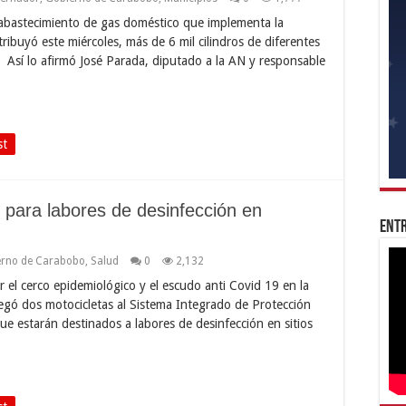
 abastecimiento de gas doméstico que implementa la
ribuyó este miércoles, más de 6 mil cilindros de diferentes
 Así lo afirmó José Parada, diputado a la AN y responsable
st
s para labores de desinfección en
Entr
erno de Carabobo
,
Salud
0
2,132
er el cerco epidemiológico y el escudo anti Covid 19 en la
gó dos motocicletas al Sistema Integrado de Protección
e estarán destinados a labores de desinfección en sitios