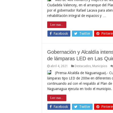
Ciudadela Valencey, en el arranque del Pl
por el gobernador Rafael Lacava para aten
rehabilitación integral de espacios y …
Leer mas...
Facebook
Twitter
Pintere
Gobernación y Alcaldía intens
de lámparas LED en Las Qu
abril 4, 2021
Destacados
,
Municipios
(Prensa Alcaldía de Naguanagua).- Cu
lámparas tipo LED de 200w en diferentes ca
continuando así con el respaldo al Plan de
Naguanagua ejecuta en todo el municipio
Leer mas...
Facebook
Twitter
Pintere