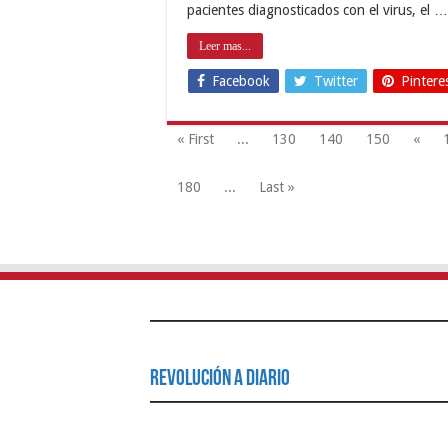
pacientes diagnosticados con el virus, el …
Leer mas...
Facebook
Twitter
Pintere
« First
...
130
140
150
«
180
...
Last »
Revolución a Diario