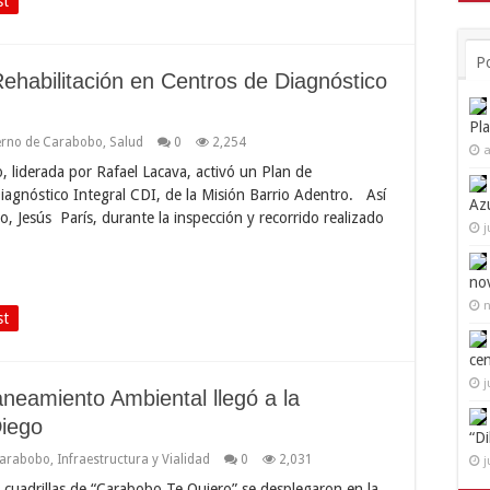
st
P
ehabilitación en Centros de Diagnóstico
Pl
erno de Carabobo
,
Salud
0
2,254
a
liderada por Rafael Lacava, activó un Plan de
Diagnóstico Integral CDI, de la Misión Barrio Adentro. Así
Az
o, Jesús París, durante la inspección y recorrido realizado
j
no
n
st
ce
j
neamiento Ambiental llegó a la
Diego
“D
Carabobo
,
Infraestructura y Vialidad
0
2,031
j
cuadrillas de “Carabobo Te Quiero” se desplegaron en la