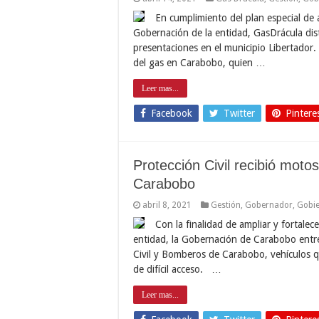
En cumplimiento del plan especial de
Gobernación de la entidad, GasDrácula dist
presentaciones en el municipio Libertador.
del gas en Carabobo, quien …
Leer mas...
Facebook
Twitter
Pintere
Protección Civil recibió moto
Carabobo
abril 8, 2021
Gestión
,
Gobernador
,
Gobi
Con la finalidad de ampliar y fortalec
entidad, la Gobernación de Carabobo entre
Civil y Bomberos de Carabobo, vehículos qu
de difícil acceso. …
Leer mas...