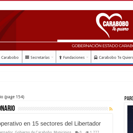
e Carabobo
Secretarías
Fundaciones
Carabobo Te Quier
io
(page 154)
Par
onario
erativo en 15 sectores del Libertador
ernador
,
Gobierno de Carabobo
,
Municipios
0
1,777