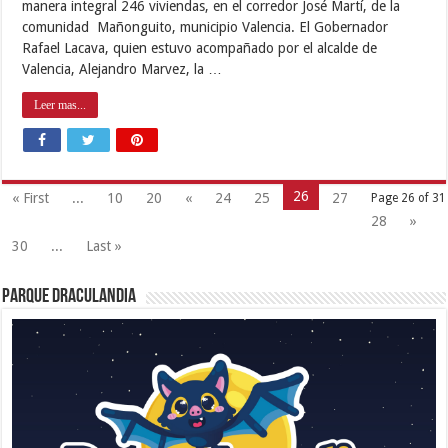
manera integral 246 viviendas, en el corredor José Martí, de la
comunidad Mañonguito, municipio Valencia. El Gobernador
Rafael Lacava, quien estuvo acompañado por el alcalde de
Valencia, Alejandro Marvez, la …
Leer mas...
26
« First
...
10
20
«
24
25
27
Page 26 of 31
28
»
30
...
Last »
Parque Draculandia