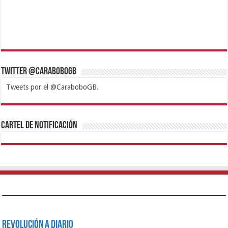
Twitter @CaraboboGB
Tweets por el @CaraboboGB.
1xbet
https://mvbcasino.com/
Betturkey
Betist
Kralbet
Supertotobet
Tipobet
Matadorbet
Mariobet
Cartel de Notificación
Revolución a Diario