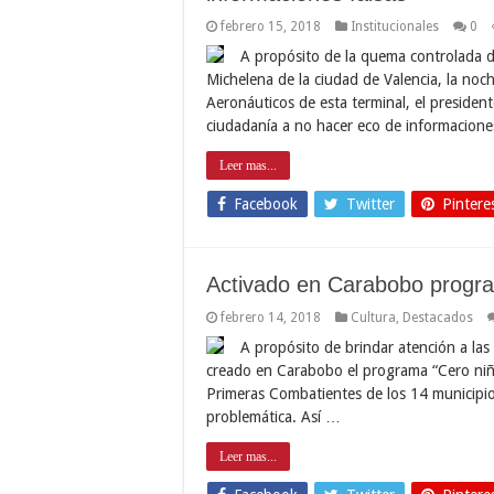
febrero 15, 2018
Institucionales
0
A propósito de la quema controlada d
Michelena de la ciudad de Valencia, la noc
Aeronáuticos de esta terminal, el presiden
ciudadanía a no hacer eco de informacion
Leer mas...
Facebook
Twitter
Pintere
Activado en Carabobo progra
febrero 14, 2018
Cultura
,
Destacados
A propósito de brindar atención a la
creado en Carabobo el programa “Cero niños
Primeras Combatientes de los 14 municipios
problemática. Así …
Leer mas...