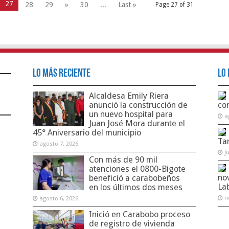
27
28
29
»
30
...
Last »
Page 27 of 31
Lo Más Reciente
Lo 
Alcaldesa Emily Riera
anunció la construcción de
co
un nuevo hospital para
a
Juan José Mora durante el
45° Aniversario del municipio
Ta
agosto 7, 2026
j
Con más de 90 mil
atenciones el 0800-Bigote
no
benefició a carabobeños
La
en los últimos dos meses
n
agosto 6, 2026
Inició en Carabobo proceso
de registro de vivienda