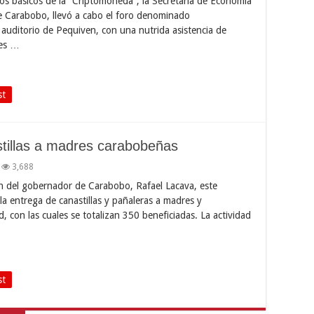
tos básicos de la “Criptomoneda”, la Secretaria de Economía
e Carabobo, llevó a cabo el foro denominado
l auditorio de Pequiven, con una nutrida asistencia de
tes …
st
tillas a madres carabobeñas
3,688
ón del gobernador de Carabobo, Rafael Lacava, este
la entrega de canastillas y pañaleras a madres y
 con las cuales se totalizan 350 beneficiadas. La actividad
st