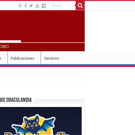
o
Publicaciones
Servicios
que Draculandia