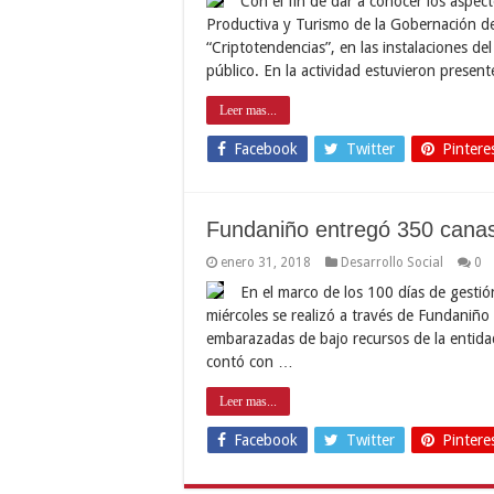
Con el fin de dar a conocer los aspec
Productiva y Turismo de la Gobernación d
“Criptotendencias”, en las instalaciones de
público. En la actividad estuvieron presen
Leer mas...
Facebook
Twitter
Pintere
Fundaniño entregó 350 canas
enero 31, 2018
Desarrollo Social
0
En el marco de los 100 días de gesti
miércoles se realizó a través de Fundaniño 
embarazadas de bajo recursos de la entidad,
contó con …
Leer mas...
Facebook
Twitter
Pintere