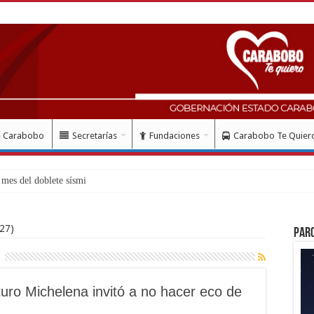
e Carabobo
Secretarías
Fundaciones
Carabobo Te Quier
mes del doblete sísmico: “Honro al valiente
27)
Par
turo Michelena invitó a no hacer eco de