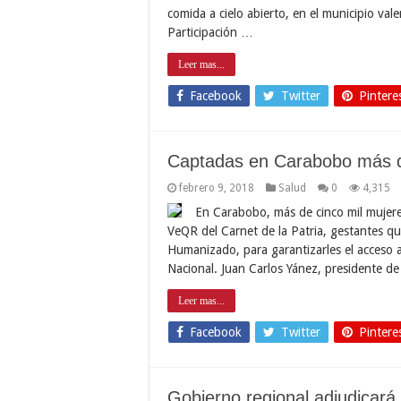
comida a cielo abierto, en el municipio vale
Participación …
Leer mas...
Facebook
Twitter
Pintere
Captadas en Carabobo más 
febrero 9, 2018
Salud
0
4,315
En Carabobo, más de cinco mil mujere
VeQR del Carnet de la Patria, gestantes qu
Humanizado, para garantizarles el acceso a
Nacional. Juan Carlos Yánez, presidente d
Leer mas...
Facebook
Twitter
Pintere
Gobierno regional adjudicará