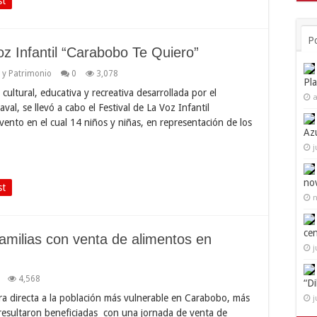
st
P
oz Infantil “Carabobo Te Quiero”
a y Patrimonio
0
3,078
Pl
ultural, educativa y recreativa desarrollada por el
a
l, se llevó a cabo el Festival de La Voz Infantil
ento en el cual 14 niños y niñas, en representación de los
Az
j
no
st
n
ce
amilias con venta de alimentos en
j
4,568
“D
a directa a la población más vulnerable en Carabobo, más
j
 resultaron beneficiadas con una jornada de venta de