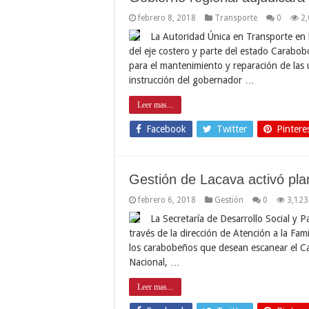
febrero 8, 2018
Transporte
0
2
La Autoridad Única en Transporte en l
del eje costero y parte del estado Carabob
para el mantenimiento y reparación de las 
instrucción del gobernador …
Leer mas...
Facebook
Twitter
Pintere
Gestión de Lacava activó pla
febrero 6, 2018
Gestión
0
3,123
La Secretaría de Desarrollo Social y 
través de la dirección de Atención a la Fami
los carabobeños que desean escanear el Car
Nacional, …
Leer mas...