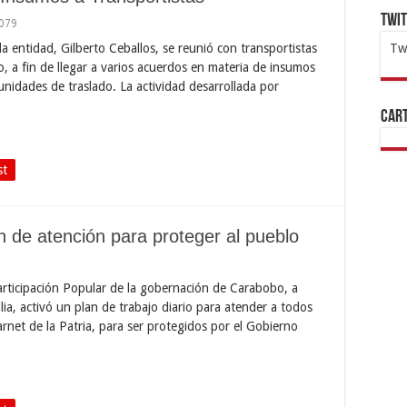
Twi
,079
a entidad, Gilberto Ceballos, se reunió con transportistas
Tw
o, a fin de llegar a varios acuerdos en materia de insumos
1x
ht
unidades de traslado. La actividad desarrollada por
Cart
st
n de atención para proteger al pueblo
Participación Popular de la gobernación de Carabobo, a
lia, activó un plan de trabajo diario para atender a todos
net de la Patria, para ser protegidos por el Gobierno