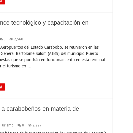
st
nce tecnológico y capacitación en
0
2,560
 Aeropuertos del Estado Carabobo, se reunieron en las
l General Bartolomé Salom (AIBS) del municipio Puerto
puestas que se pondrán en funcionamiento en esta terminal
ar el turismo en …
st
 a carabobeños en materia de
 Turismo
0
2,227