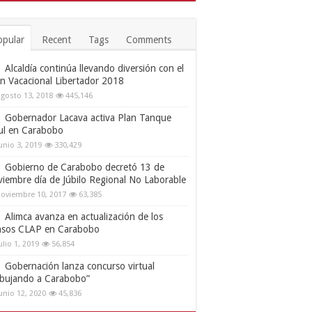
opular
Recent
Tags
Comments
Alcaldía continúa llevando diversión con el
an Vacacional Libertador 2018
gosto 13, 2018
445,146
Gobernador Lacava activa Plan Tanque
ul en Carabobo
unio 3, 2019
330,429
Gobierno de Carabobo decretó 13 de
viembre día de Júbilo Regional No Laborable
oviembre 10, 2017
63,385
Alimca avanza en actualización de los
nsos CLAP en Carabobo
ulio 1, 2019
56,854
Gobernación lanza concurso virtual
ibujando a Carabobo”
unio 12, 2020
45,836