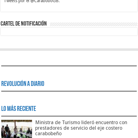
Tweets por el @CaraboboGB.
1xbet
https://mvbcasino.com/
Betturkey
Betist
Kralbet
Supertotobet
Tipobet
Matadorbet
Mariobet
Cartel de Notificación
Revolución a Diario
Lo Más Reciente
Ministra de Turismo lideró encuentro con
prestadores de servicio del eje costero
carabobeño