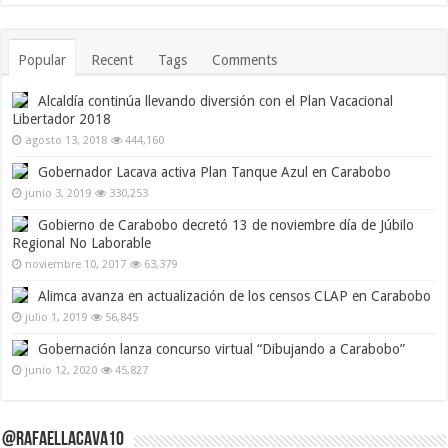
Popular
Recent
Tags
Comments
Alcaldía continúa llevando diversión con el Plan Vacacional
Libertador 2018
agosto 13, 2018
444,160
Gobernador Lacava activa Plan Tanque Azul en Carabobo
junio 3, 2019
330,253
Gobierno de Carabobo decretó 13 de noviembre día de Júbilo
Regional No Laborable
noviembre 10, 2017
63,379
Alimca avanza en actualización de los censos CLAP en Carabobo
julio 1, 2019
56,845
Gobernación lanza concurso virtual “Dibujando a Carabobo”
junio 12, 2020
45,827
@RafaelLacava10