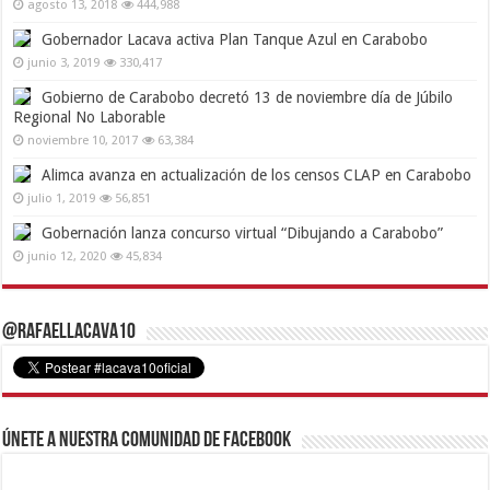
agosto 13, 2018
444,988
Gobernador Lacava activa Plan Tanque Azul en Carabobo
junio 3, 2019
330,417
Gobierno de Carabobo decretó 13 de noviembre día de Júbilo
Regional No Laborable
noviembre 10, 2017
63,384
Alimca avanza en actualización de los censos CLAP en Carabobo
julio 1, 2019
56,851
Gobernación lanza concurso virtual “Dibujando a Carabobo”
junio 12, 2020
45,834
@RafaelLacava10
Únete a nuestra comunidad de Facebook