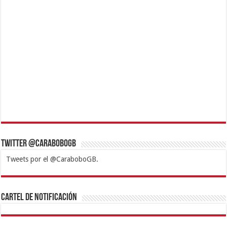
Twitter @CaraboboGB
Tweets por el @CaraboboGB.
1xbet
https://mvbcasino.com/
Betturkey
Betist
Kralbet
Supertotobet
Tipobet
Matadorbet
Mariobet
Cartel de Notificación