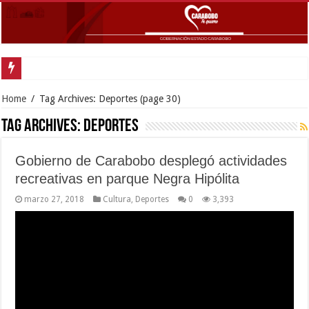
Gob
Home
/
Tag Archives: Deportes
(page 30)
Tag Archives:
Deportes
Gobierno de Carabobo desplegó actividades
recreativas en parque Negra Hipólita
marzo 27, 2018
Cultura
,
Deportes
0
3,393