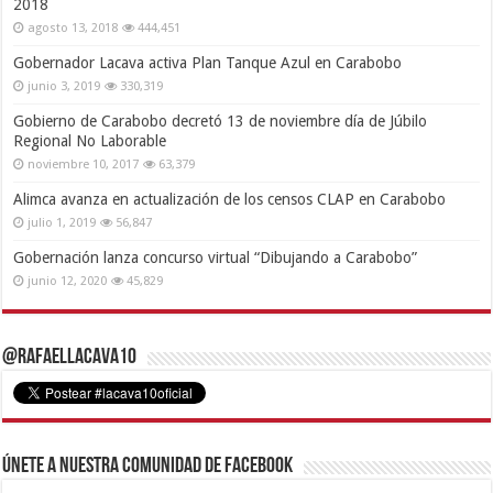
2018
agosto 13, 2018
444,451
Gobernador Lacava activa Plan Tanque Azul en Carabobo
junio 3, 2019
330,319
Gobierno de Carabobo decretó 13 de noviembre día de Júbilo
Regional No Laborable
noviembre 10, 2017
63,379
Alimca avanza en actualización de los censos CLAP en Carabobo
julio 1, 2019
56,847
Gobernación lanza concurso virtual “Dibujando a Carabobo”
junio 12, 2020
45,829
@RafaelLacava10
Únete a nuestra comunidad de Facebook