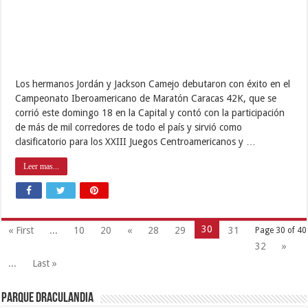
Los hermanos Jordán y Jackson Camejo debutaron con éxito en el
Campeonato Iberoamericano de Maratón Caracas 42K, que se
corrió este domingo 18 en la Capital y contó con la participación
de más de mil corredores de todo el país y sirvió como
clasificatorio para los XXIII Juegos Centroamericanos y …
Leer mas...
30
« First
...
10
20
«
28
29
31
Page 30 of 40
32
»
...
Last »
Parque Draculandia