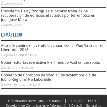
agosto 5, 2026
Presidenta Delcy Rodríguez supervisó trabajos de
recuperación de edificios afectados por terremotos en
Juan José Mora
agosto 5, 2026
Lo Más Leido
Alcaldía continúa llevando diversión con el Plan Vacacional
Libertador 2018
agosto 13, 2018
444,451
Gobernador Lacava activa Plan Tanque Azul en Carabobo
junio 3, 2019
330,319
Gobierno de Carabobo decretó 13 de noviembre día de
Júbilo Regional No Laborable
noviembre 10, 2017
63,379
Gobernación Bolivariana de Carabobo | RIF: G-20000152-6 |
Secretaría de Comunicación e Información | Dirección General de