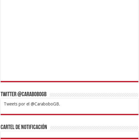
Twitter @CaraboboGB
Tweets por el @CaraboboGB.
1xbet
https://mvbcasino.com/
Betturkey
Betist
Kralbet
Supertotobet
Tipobet
Matadorbet
Mariobet
Cartel de Notificación