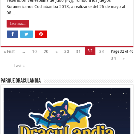
Federación Venezolana de Judo (FVJ), rumbo a los Juegos
Suramericanos Cochabamba 2018, a realizarse del 26 de mayo al
08 …
Leer mas...
32
« First
...
10
20
«
30
31
33
Page 32 of 40
34
»
...
Last »
Parque Draculandia