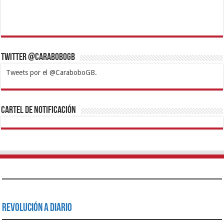
Twitter @CaraboboGB
Tweets por el @CaraboboGB.
1xbet
https://mvbcasino.com/
Betturkey
Betist
Kralbet
Supertotobet
Tipobet
Matadorbet
Mariobet
Cartel de Notificación
Revolución a Diario