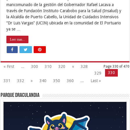
mancomunado de la gestión del Gobernador Rafael Lacava a
través de Fundación Instituto Carabobo para la Salud (Insalud) y
la Alcaldía de Puerto Cabello, la Unidad de Cuidados Intensivos
“Dr Luis Vargas” (UCIN) ubicada en la comunidad de El Portuario
ya se …
Leer mas...
« First
...
300
310
320
«
328
Page 330 of 470
330
329
331
332
»
340
350
360
...
Last »
Parque Draculandia