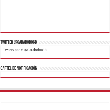
Twitter @CaraboboGB
Tweets por el @CaraboboGB.
1xbet
https://mvbcasino.com/
Betturkey
Betist
Kralbet
Supertotobet
Tipobet
Matadorbet
Mariobet
Cartel de Notificación