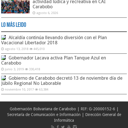
actividad lúdica y recreativa en CAI
Carabobo
agosto 6, 2026
Lo Más Leido
Alcaldía continúa llevando diversión con el Plan
Vacacional Libertador 2018
agosto 13, 2018
445,010
Gobernador Lacava activa Plan Tanque Azul en
Carabobo
junio 3, 2019
330,418
Gobierno de Carabobo decretó 13 de noviembre día de
Júbilo Regional No Laborable
noviembre 10, 2017
63,384
Gobernación Bolivariana de Carabobo | RIF: G-20000152-6 |
Secretaría de Comunicación e Información | Dirección General de
Informática