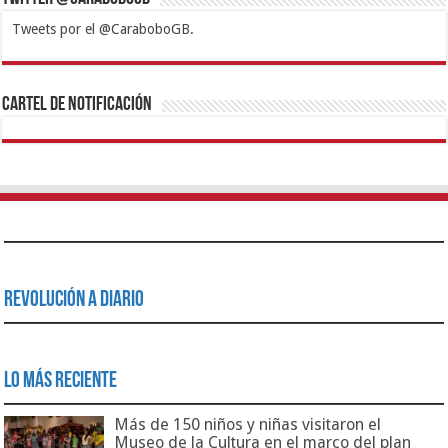
Tweets por el @CaraboboGB.
1xbet
https://mvbcasino.com/
Betturkey
Betist
Kralbet
Supertotobet
Tipobet
Matadorbet
Mariobet
Cartel de Notificación
Revolución a Diario
Lo Más Reciente
Más de 150 niños y niñas visitaron el
Museo de la Cultura en el marco del plan