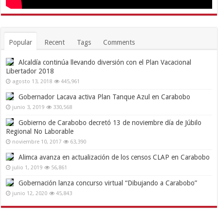
Popular
Recent
Tags
Comments
Alcaldía continúa llevando diversión con el Plan Vacacional
Libertador 2018
agosto 13, 2018
445,961
Gobernador Lacava activa Plan Tanque Azul en Carabobo
junio 3, 2019
330,568
Gobierno de Carabobo decretó 13 de noviembre día de Júbilo
Regional No Laborable
noviembre 10, 2017
63,390
Alimca avanza en actualización de los censos CLAP en Carabobo
julio 1, 2019
56,861
Gobernación lanza concurso virtual “Dibujando a Carabobo”
junio 12, 2020
45,843