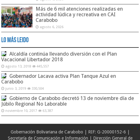
Más de 6 mil atenciones realizadas en
actividad lúdica y recreativa en CAI
Carabobo
agosto 6, 2026
Lo Más Leido
Alcaldía continúa llevando diversión con el Plan
Vacacional Libertador 2018
agosto 13, 2018
445,557
Gobernador Lacava activa Plan Tanque Azul en
Carabobo
junio 3, 2019
330,504
Gobierno de Carabobo decretó 13 de noviembre día de
Júbilo Regional No Laborable
noviembre 10, 2017
63,387
Gobernación Bolivariana de Carabobo | RIF: G-20000152-6 |
Secretaría de Comunicación e Información | Dirección General de