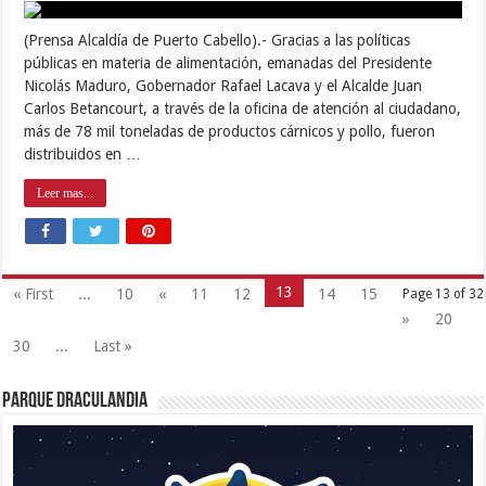
(Prensa Alcaldía de Puerto Cabello).- Gracias a las políticas
públicas en materia de alimentación, emanadas del Presidente
Nicolás Maduro, Gobernador Rafael Lacava y el Alcalde Juan
Carlos Betancourt, a través de la oficina de atención al ciudadano,
más de 78 mil toneladas de productos cárnicos y pollo, fueron
distribuidos en …
Leer mas...
13
« First
...
10
«
11
12
14
15
Page 13 of 32
»
20
30
...
Last »
Parque Draculandia