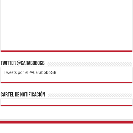
Twitter @CaraboboGB
Tweets por el @CaraboboGB.
1xbet
https://mvbcasino.com/
Betturkey
Betist
Kralbet
Supertotobet
Tipobet
Matadorbet
Mariobet
Cartel de Notificación