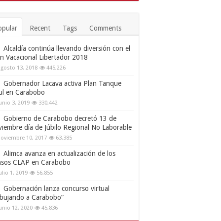
opular
Recent
Tags
Comments
Alcaldía continúa llevando diversión con el
an Vacacional Libertador 2018
gosto 13, 2018
445,226
Gobernador Lacava activa Plan Tanque
ul en Carabobo
unio 3, 2019
330,442
Gobierno de Carabobo decretó 13 de
viembre día de Júbilo Regional No Laborable
oviembre 10, 2017
63,385
Alimca avanza en actualización de los
nsos CLAP en Carabobo
ulio 1, 2019
56,855
Gobernación lanza concurso virtual
ibujando a Carabobo”
unio 12, 2020
45,836