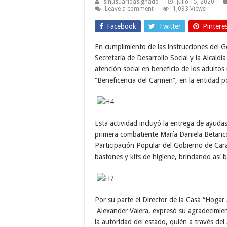
sinusuarioasignado
julio 15, 2020
Leave a comment
1,093 Views
Facebook
Twitter
Pintere
En cumplimiento de las instrucciones del G
Secretaría de Desarrollo Social y la Alcald
atención social en beneficio de los adult
“Beneficencia del Carmen”, en la entidad p
Esta actividad incluyó la entrega de ayudas
primera combatiente María Daniela Betancou
Participación Popular del Gobierno de Cara
bastones y kits de higiene, brindando así b
Por su parte el Director de la Casa “Hog
Alexander Valera, expresó su agradecimie
la autoridad del estado, quién a través del