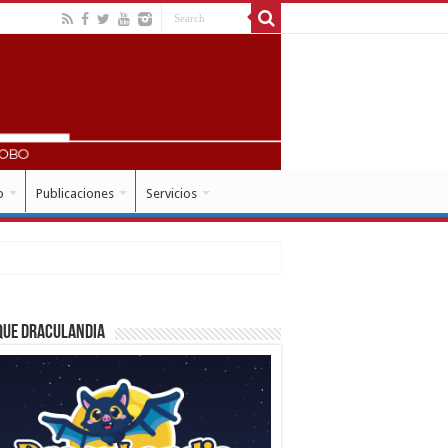
o
Publicaciones
Servicios
que Draculandia