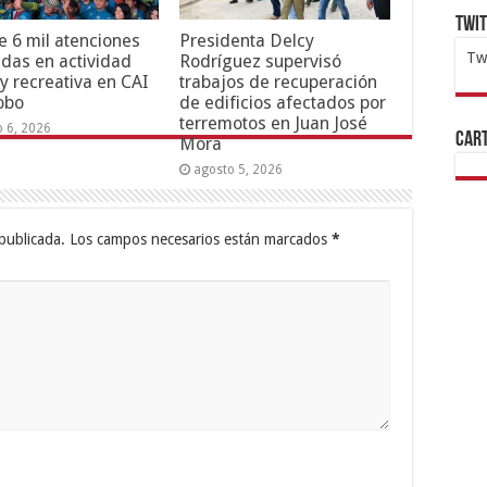
Twi
 6 mil atenciones
Presidenta Delcy
Tw
adas en actividad
Rodríguez supervisó
 y recreativa en CAI
trabajos de recuperación
1x
ht
obo
de edificios afectados por
terremotos en Juan José
o 6, 2026
Cart
Mora
agosto 5, 2026
publicada.
Los campos necesarios están marcados
*