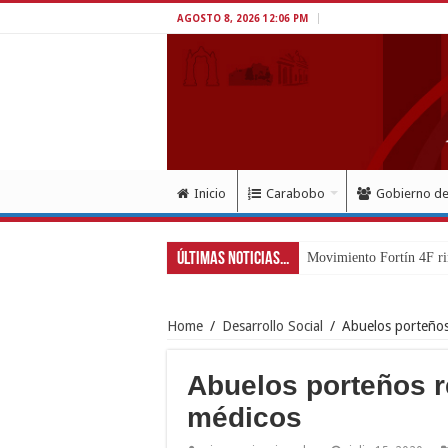
AGOSTO 8, 2026 12:06 PM
Inicio
Carabobo
Gobierno d
Últimas Noticias...
Movimiento Fortín 4F ri
Home
/
Desarrollo Social
/
Abuelos porteños
Abuelos porteños 
médicos