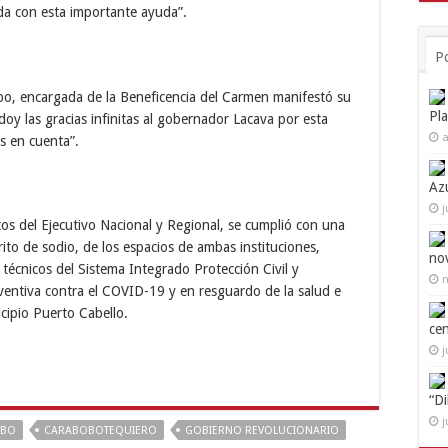
ida con esta importante ayuda”.
P
bo, encargada de la Beneficencia del Carmen manifestó su
Pl
 doy las gracias infinitas al gobernador Lacava por esta
a
s en cuenta”.
Az
j
os del
Ejecutivo Nacional y Regional, se cumplió con una
ito de sodio, de los espacios de ambas instituciones,
no
s técnicos del Sistema Integrado Protección Civil y
n
ntiva contra el COVID-19 y en resguardo de la salud e
cipio Puerto Cabello.
ce
j
“D
j
OBO
CARABOBOTEQUIERO
GOBIERNO REVOLUCIONARIO