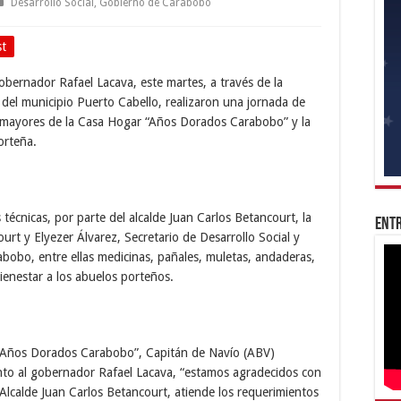
Desarrollo Social
,
Gobierno de Carabobo
st
obernador Rafael Lacava, este martes, a través de la
ía del municipio Puerto Cabello, realizaron una jornada de
os mayores de la Casa Hogar “Años Dorados Carabobo” y la
orteña.
 técnicas, por parte del alcalde Juan Carlos Betancourt, la
Entr
rt y Elyezer Álvarez, Secretario de Desarrollo Social y
bobo, entre ellas medicinas, pañales, muletas, andaderas,
ienestar a los abuelos porteños.
ar Años Dorados Carabobo”, Capitán de Navío (ABV)
nto al gobernador Rafael Lacava, “estamos agradecidos con
 Alcalde Juan Carlos Betancourt, atiende los requerimientos