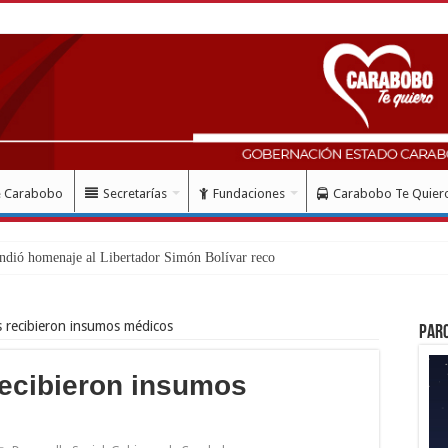
e Carabobo
Secretarías
Fundaciones
Carabobo Te Quier
ndió homenaje al Libertador Simón Bolívar recordando su gesta ema
 recibieron insumos médicos
Par
recibieron insumos