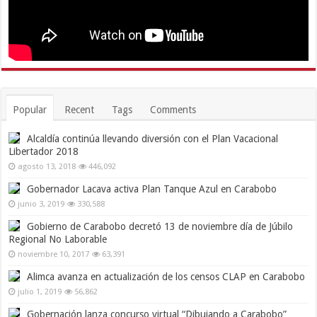
Popular
Recent
Tags
Comments
Alcaldía continúa llevando diversión con el Plan Vacacional
Libertador 2018
agosto 13, 2018
446,092
Gobernador Lacava activa Plan Tanque Azul en Carabobo
junio 3, 2019
330,588
Gobierno de Carabobo decretó 13 de noviembre día de Júbilo
Regional No Laborable
noviembre 10, 2017
63,391
Alimca avanza en actualización de los censos CLAP en Carabobo
julio 1, 2019
56,862
Gobernación lanza concurso virtual “Dibujando a Carabobo”