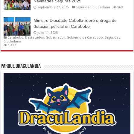
Navidades Seguras 2025
septiembre 27, 2025
Seguridad Ciudadana
969
Ministro Diosdado Cabello lideró entrega de
dotación policial en Carabobo
julio 11, 2025
Carabobo
,
Destacados
,
Gobernador
,
Gobierno de Carabobo
,
Seguridad
Ciudadana
1,437
Parque Draculandia