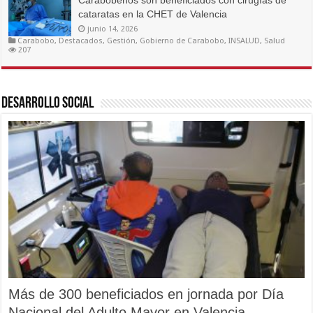
Carabobeños son beneficiados con cirugías de
cataratas en la CHET de Valencia
junio 14, 2026
Carabobo
,
Destacados
,
Gestión
,
Gobierno de Carabobo
,
INSALUD
,
Salud
207
Desarrollo Social
Más de 300 beneficiados en jornada por Día
Nacional del Adulto Mayor en Valencia