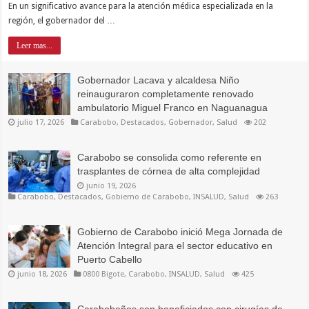
En un significativo avance para la atención médica especializada en la
región, el gobernador del …
Leer mas...
Gobernador Lacava y alcaldesa Niño
reinauguraron completamente renovado
ambulatorio Miguel Franco en Naguanagua
julio 17, 2026
Carabobo
,
Destacados
,
Gobernador
,
Salud
202
Carabobo se consolida como referente en
trasplantes de córnea de alta complejidad
junio 19, 2026
Carabobo
,
Destacados
,
Gobierno de Carabobo
,
INSALUD
,
Salud
263
Gobierno de Carabobo inició Mega Jornada de
Atención Integral para el sector educativo en
Puerto Cabello
junio 18, 2026
0800 Bigote
,
Carabobo
,
INSALUD
,
Salud
425