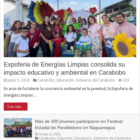
Expoferia de Energías Limpias consolida su
impacto educativo y ambiental en Carabobo
junio 5, 2026
Carabobo
,
Educación
,
Gobierno de Carabobo
233
En aras de fortalecer la conciencia ambiental en la juventud, la Expoferia de
Energías Limpias …
Leer mas...
Más de 300 jóvenes participaron en Festival
Estadal de Paratletismo en Naguanagua
mayo 6, 2026
Carabobo
,
Deportes
,
Educación
,
Gobierno de Carabobo