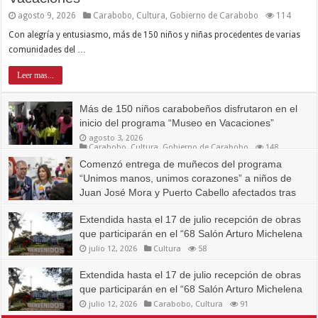
agosto 9, 2026
Carabobo
,
Cultura
,
Gobierno de Carabobo
114
Con alegría y entusiasmo, más de 150 niños y niñas procedentes de varias
comunidades del …
Leer mas...
Más de 150 niños carabobeños disfrutaron en el
inicio del programa “Museo en Vacaciones”
agosto 3, 2026
Carabobo
,
Cultura
,
Gobierno de Carabobo
148
Comenzó entrega de muñecos del programa
“Unimos manos, unimos corazones” a niños de
Juan José Mora y Puerto Cabello afectados tras
terremotos
Extendida hasta el 17 de julio recepción de obras
julio 23, 2026
Carabobo
,
Carabobo Sostenible
,
Cultura
362
que participarán en el “68 Salón Arturo Michelena
julio 12, 2026
Cultura
58
Extendida hasta el 17 de julio recepción de obras
que participarán en el “68 Salón Arturo Michelena
julio 12, 2026
Carabobo
,
Cultura
91