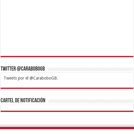
Twitter @CaraboboGB
Tweets por el @CaraboboGB.
1xbet
https://mvbcasino.com/
Betturkey
Betist
Kralbet
Supertotobet
Tipobet
Matadorbet
Mariobet
Cartel de Notificación