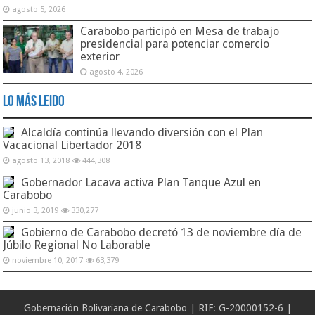
agosto 5, 2026
Carabobo participó en Mesa de trabajo
presidencial para potenciar comercio
exterior
agosto 4, 2026
Lo Más Leido
Alcaldía continúa llevando diversión con el Plan
Vacacional Libertador 2018
agosto 13, 2018
444,308
Gobernador Lacava activa Plan Tanque Azul en
Carabobo
junio 3, 2019
330,277
Gobierno de Carabobo decretó 13 de noviembre día de
Júbilo Regional No Laborable
noviembre 10, 2017
63,379
Gobernación Bolivariana de Carabobo | RIF: G-20000152-6 |