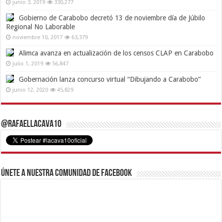
junio 3, 2019
330,277
Gobierno de Carabobo decretó 13 de noviembre día de Júbilo
Regional No Laborable
noviembre 10, 2017
63,379
Alimca avanza en actualización de los censos CLAP en Carabobo
julio 1, 2019
56,847
Gobernación lanza concurso virtual “Dibujando a Carabobo”
junio 12, 2020
45,829
@RafaelLacava10
Únete a nuestra comunidad de Facebook