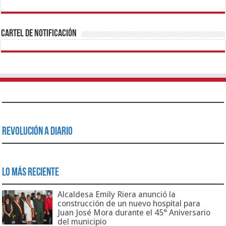
1xbet
https://mvbcasino.com/
Betturkey
Betist
Kralbet
Supertotobet
Tipobet
Matadorbet
Mariobet
Cartel de Notificación
Revolución a Diario
Lo Más Reciente
Alcaldesa Emily Riera anunció la
construcción de un nuevo hospital para
Juan José Mora durante el 45° Aniversario
del municipio