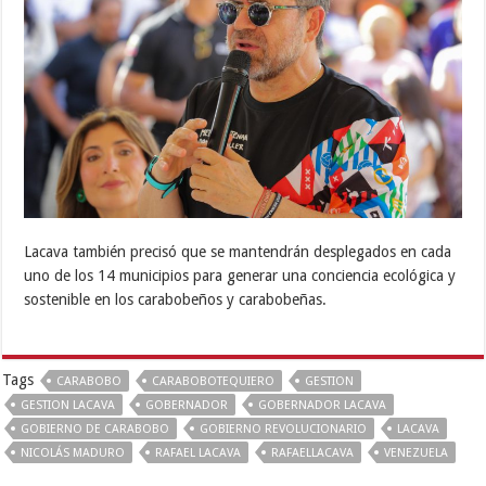
Lacava también precisó que se mantendrán desplegados en cada
uno de los 14 municipios para generar una conciencia ecológica y
sostenible en los carabobeños y carabobeñas.
Tags
CARABOBO
CARABOBOTEQUIERO
GESTION
GESTION LACAVA
GOBERNADOR
GOBERNADOR LACAVA
GOBIERNO DE CARABOBO
GOBIERNO REVOLUCIONARIO
LACAVA
NICOLÁS MADURO
RAFAEL LACAVA
RAFAELLACAVA
VENEZUELA