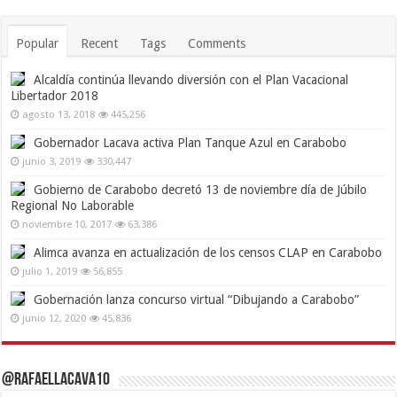
Popular
Recent
Tags
Comments
Alcaldía continúa llevando diversión con el Plan Vacacional
Libertador 2018
agosto 13, 2018
445,256
Gobernador Lacava activa Plan Tanque Azul en Carabobo
junio 3, 2019
330,447
Gobierno de Carabobo decretó 13 de noviembre día de Júbilo
Regional No Laborable
noviembre 10, 2017
63,386
Alimca avanza en actualización de los censos CLAP en Carabobo
julio 1, 2019
56,855
Gobernación lanza concurso virtual “Dibujando a Carabobo”
junio 12, 2020
45,836
@RafaelLacava10