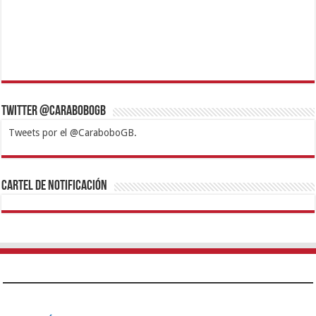
Twitter @CaraboboGB
Tweets por el @CaraboboGB.
1xbet
https://mvbcasino.com/
Betturkey
Betist
Kralbet
Supertotobet
Tipobet
Matadorbet
Mariobet
Cartel de Notificación