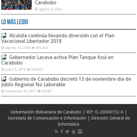
Carabobo
agosto 6, 2026
Lo Más Leido
Alcaldía continúa llevando diversión con el Plan
Vacacional Libertador 2018
agosto 13, 2018
445,344
Gobernador Lacava activa Plan Tanque Azul en
Carabobo
junio 3, 2019
330,463
Gobierno de Carabobo decretó 13 de noviembre día de
Júbilo Regional No Laborable
noviembre 10, 2017
63,387
Gobernación Bolivariana de Carabobo | RIF: G-20000152-6 |
Secretaría de Comunicación e Información | Dirección General de
Informática