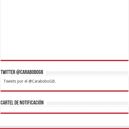
Twitter @CaraboboGB
Tweets por el @CaraboboGB.
1xbet
https://mvbcasino.com/
Betturkey
Betist
Kralbet
Supertotobet
Tipobet
Matadorbet
Mariobet
Cartel de Notificación