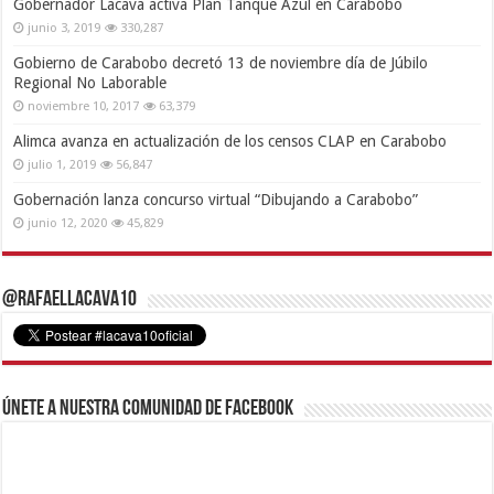
Gobernador Lacava activa Plan Tanque Azul en Carabobo
junio 3, 2019
330,287
Gobierno de Carabobo decretó 13 de noviembre día de Júbilo
Regional No Laborable
noviembre 10, 2017
63,379
Alimca avanza en actualización de los censos CLAP en Carabobo
julio 1, 2019
56,847
Gobernación lanza concurso virtual “Dibujando a Carabobo”
junio 12, 2020
45,829
@RafaelLacava10
Únete a nuestra comunidad de Facebook