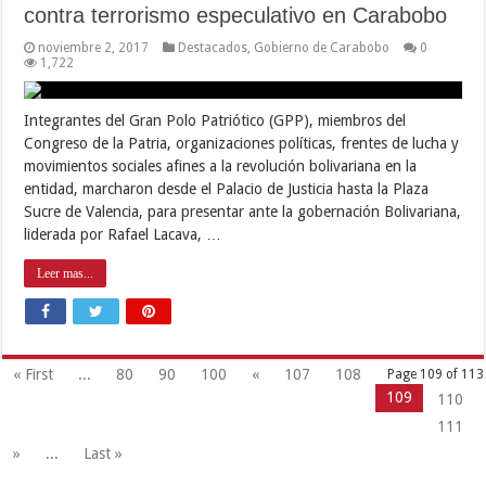
contra terrorismo especulativo en Carabobo
noviembre 2, 2017
Destacados
,
Gobierno de Carabobo
0
1,722
Integrantes del Gran Polo Patriótico (GPP), miembros del
Congreso de la Patria, organizaciones políticas, frentes de lucha y
movimientos sociales afines a la revolución bolivariana en la
entidad, marcharon desde el Palacio de Justicia hasta la Plaza
Sucre de Valencia, para presentar ante la gobernación Bolivariana,
liderada por Rafael Lacava, …
Leer mas...
« First
...
80
90
100
«
107
108
Page 109 of 113
109
110
111
»
...
Last »