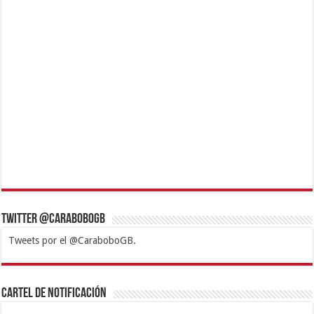
Twitter @CaraboboGB
Tweets por el @CaraboboGB.
1xbet
https://mvbcasino.com/
Betturkey
Betist
Kralbet
Supertotobet
Tipobet
Matadorbet
Mariobet
Cartel de Notificación