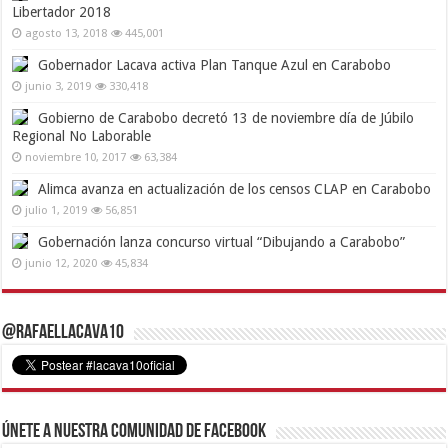
Libertador 2018
agosto 13, 2018
445,001
Gobernador Lacava activa Plan Tanque Azul en Carabobo
junio 3, 2019
330,418
Gobierno de Carabobo decretó 13 de noviembre día de Júbilo
Regional No Laborable
noviembre 10, 2017
63,384
Alimca avanza en actualización de los censos CLAP en Carabobo
julio 1, 2019
56,851
Gobernación lanza concurso virtual “Dibujando a Carabobo”
junio 12, 2020
45,834
@RafaelLacava10
Únete a nuestra comunidad de Facebook