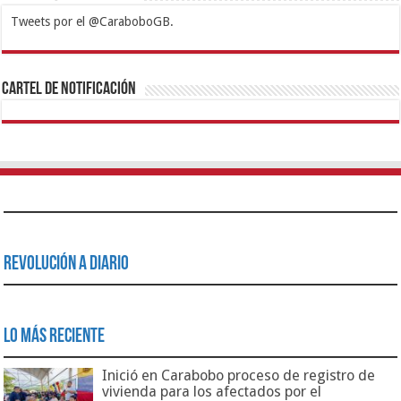
Tweets por el @CaraboboGB.
1xbet
https://mvbcasino.com/
Betturkey
Betist
Kralbet
Supertotobet
Tipobet
Matadorbet
Mariobet
Cartel de Notificación
Revolución a Diario
Lo Más Reciente
Inició en Carabobo proceso de registro de
vivienda para los afectados por el