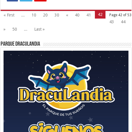
42
« First
...
10
20
30
«
40
41
Page 42 of 53
43
44
»
50
...
Last »
Parque Draculandia