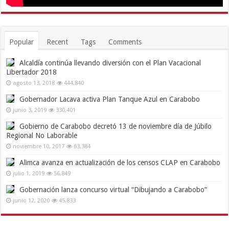
Popular
Recent
Tags
Comments
Alcaldía continúa llevando diversión con el Plan Vacacional
Libertador 2018
agosto 13, 2018
444,840
Gobernador Lacava activa Plan Tanque Azul en Carabobo
junio 3, 2019
330,401
Gobierno de Carabobo decretó 13 de noviembre día de Júbilo
Regional No Laborable
noviembre 10, 2017
63,384
Alimca avanza en actualización de los censos CLAP en Carabobo
julio 1, 2019
56,849
Gobernación lanza concurso virtual “Dibujando a Carabobo”
junio 12, 2020
45,833