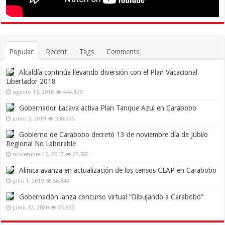
Popular
Recent
Tags
Comments
Alcaldía continúa llevando diversión con el Plan Vacacional
Libertador 2018
agosto 13, 2018
444,803
Gobernador Lacava activa Plan Tanque Azul en Carabobo
junio 3, 2019
330,395
Gobierno de Carabobo decretó 13 de noviembre día de Júbilo
Regional No Laborable
noviembre 10, 2017
63,382
Alimca avanza en actualización de los censos CLAP en Carabobo
julio 1, 2019
56,848
Gobernación lanza concurso virtual “Dibujando a Carabobo”
junio 12, 2020
45,833