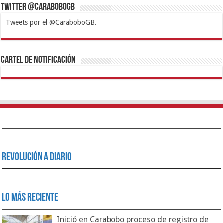
Twitter @CaraboboGB
Tweets por el @CaraboboGB.
1xbet
https://mvbcasino.com/
Betturkey
Betist
Kralbet
Supertotobet
Tipobet
Matadorbet
Mariobet
Cartel de Notificación
Revolución a Diario
Lo Más Reciente
Inició en Carabobo proceso de registro de