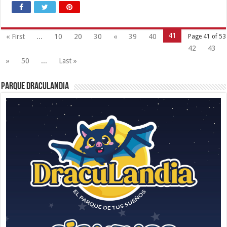
41
« First
...
10
20
30
«
39
40
Page 41 of 53
42
43
»
50
...
Last »
Parque Draculandia