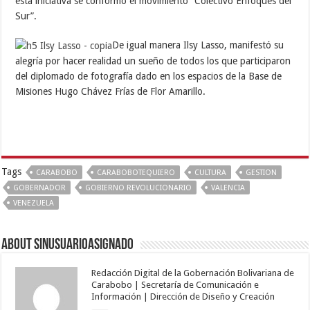
esta iniciativa se conformó el movimiento “Colectivo Enfoques del
Sur”.
De igual manera Ilsy Lasso, manifestó su
alegría por hacer realidad un sueño de todos los que participaron
del diplomado de fotografía dado en los espacios de la Base de
Misiones Hugo Chávez Frías de Flor Amarillo.
Tags
CARABOBO
CARABOBOTEQUIERO
CULTURA
GESTION
GOBERNADOR
GOBIERNO REVOLUCIONARIO
VALENCIA
VENEZUELA
About sinusuarioasignado
Redacción Digital de la Gobernación Bolivariana de
Carabobo | Secretaría de Comunicación e
Información | Dirección de Diseño y Creación