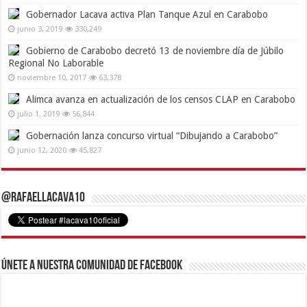
Gobernador Lacava activa Plan Tanque Azul en Carabobo
junio 3, 2019
330,249
Gobierno de Carabobo decretó 13 de noviembre día de Júbilo
Regional No Laborable
noviembre 10, 2017
63,378
Alimca avanza en actualización de los censos CLAP en Carabobo
julio 1, 2019
56,844
Gobernación lanza concurso virtual “Dibujando a Carabobo”
junio 12, 2020
45,827
@RafaelLacava10
Únete a nuestra comunidad de Facebook