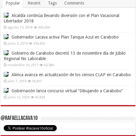
Popular
Recent
Tags
Comments
Alcaldía continúa llevando diversión con el Plan Vacacional
Libertador 2018
agosto 13, 2018
445,054
Gobernador Lacava activa Plan Tanque Azul en Carabobo
junio 3, 2019
330,420
Gobierno de Carabobo decretó 13 de noviembre día de Júbilo
Regional No Laborable
noviembre 10, 2017
63,384
Alimca avanza en actualización de los censos CLAP en Carabobo
julio 1, 2019
56,851
Gobernación lanza concurso virtual “Dibujando a Carabobo”
junio 12, 2020
45,834
@RafaelLacava10