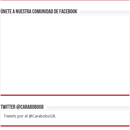
Únete a nuestra comunidad de Facebook
Twitter @CaraboboGB
Tweets por el @CaraboboGB.
1xbet
https://mvbcasino.com/
Betturkey
Betist
Kralbet
Supertotobet
Tipobet
Matadorbet
Mariobet