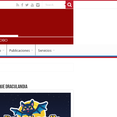
o
Publicaciones
Servicios
que Draculandia