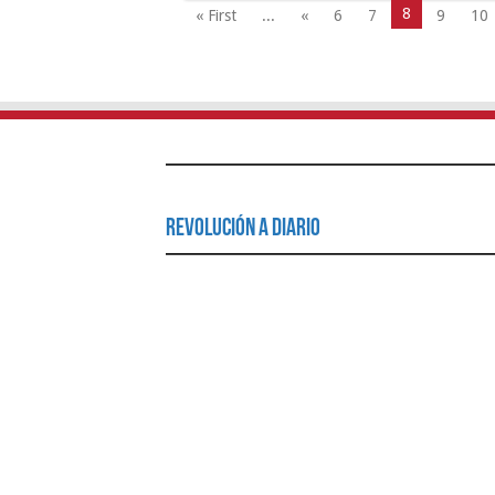
8
« First
...
«
6
7
9
10
Revolución a Diario