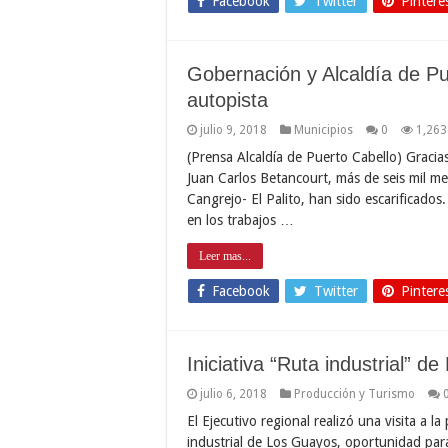
Facebook
Twitter
Pintere
Gobernación y Alcaldía de Pu
autopista
julio 9, 2018
Municipios
0
1,263
(Prensa Alcaldía de Puerto Cabello) Gracias
Juan Carlos Betancourt, más de seis mil m
Cangrejo- El Palito, han sido escarificados
en los trabajos …
Leer mas...
Facebook
Twitter
Pintere
Iniciativa “Ruta industrial” 
julio 6, 2018
Producción y Turismo
El Ejecutivo regional realizó una visita a
industrial de Los Guayos, oportunidad para