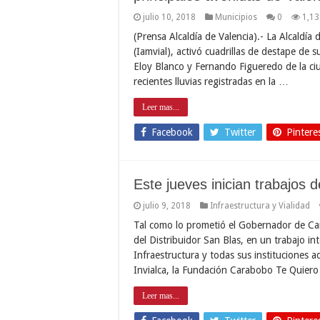
julio 10, 2018
Municipios
0
1,13
(Prensa Alcaldía de Valencia).- La Alcaldía
(Iamvial), activó cuadrillas de destape de 
Eloy Blanco y Fernando Figueredo de la ciu
recientes lluvias registradas en la …
Leer mas...
Facebook
Twitter
Pintere
Este jueves inician trabajos d
julio 9, 2018
Infraestructura y Vialidad
Tal como lo prometió el Gobernador de Cara
del Distribuidor San Blas, en un trabajo in
Infraestructura y todas sus instituciones a
Invialca, la Fundación Carabobo Te Quier
Leer mas...