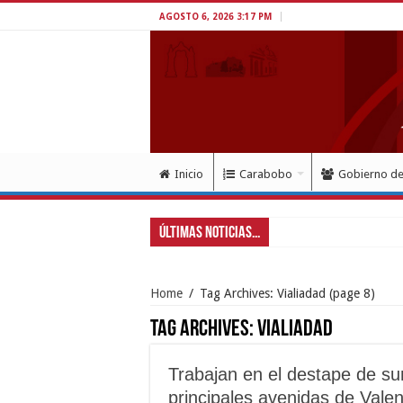
AGOSTO 6, 2026 3:17 PM
Inicio
Carabobo
Gobierno d
Últimas Noticias...
Go
Home
/
Tag Archives: Vialiadad
(page 8)
Tag Archives:
Vialiadad
Trabajan en el destape de sum
principales avenidas de Valen