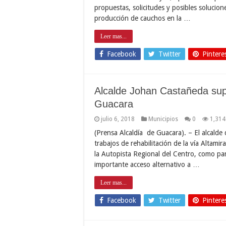
propuestas, solicitudes y posibles solucion
producción de cauchos en la …
Leer mas...
Facebook
Twitter
Pintere
Alcalde Johan Castañeda supe
Guacara
julio 6, 2018
Municipios
0
1,314
(Prensa Alcaldía de Guacara). – El alcalde
trabajos de rehabilitación de la vía Altami
la Autopista Regional del Centro, como pa
importante acceso alternativo a …
Leer mas...
Facebook
Twitter
Pintere