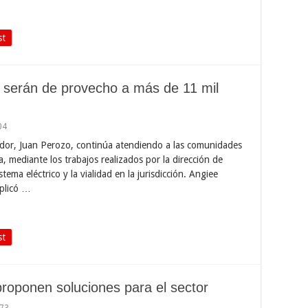
st
s serán de provecho a más de 11 mil
04
tador, Juan Perozo, continúa atendiendo a las comunidades
, mediante los trabajos realizados por la dirección de
tema eléctrico y la vialidad en la jurisdicción. Angiee
xplicó …
st
roponen soluciones para el sector
973