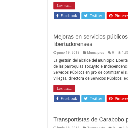
Leer mas...
Facebook
Twitter
Pintere
Mejoras en servicios público
libertadorenses
junio 19, 2018
Municipios
0
1,3
La gestión del alcalde del municipio Liber
de las parroquias Tocuyito e Independencia
Servicios Públicos en pro de optimizar el sis
Villegas, directora de Servicios Públicos, e
Leer mas...
Facebook
Twitter
Pintere
Transportistas de Carabobo p
junio 18, 2018
Transporte
0
1,