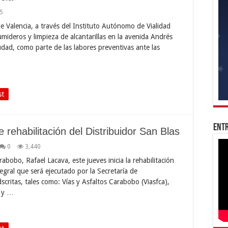
5
 de Valencia, a través del Instituto Autónomo de Vialidad
sumideros y limpieza de alcantarillas en la avenida Andrés
dad, como parte de las labores preventivas ante las
st
Entr
e rehabilitación del Distribuidor San Blas
0
3,440
bobo, Rafael Lacava, este jueves inicia la rehabilitación
tegral que será ejecutado por la Secretaría de
dscritas, tales como: Vías y Asfaltos Carabobo (Viasfca),
o y …