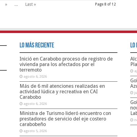
»
...
Last »
Page 8 of 12
Lo Más Reciente
Lo 
Inició en Carabobo proceso de registro de
Alc
vivienda para los afectados por el
Pl
terremoto
a
agosto 6, 2026
Go
Más de 6 mil atenciones realizadas en
Az
actividad lúdica y recreativa en CAI
j
Carabobo
Go
agosto 6, 2026
no
Ministra de Turismo lideró encuentro con
La
prestadores de servicio del eje costero
n
carabobeño
agosto 5, 2026