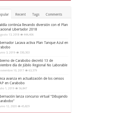
opular
Recent
Tags
Comments
aldía continúa llevando diversión con el Plan
cacional Libertador 2018
gosto 13, 2018
444,406
bernador Lacava activa Plan Tanque Azul en
rabobo
unio 3, 2019
330,303
bierno de Carabobo decretó 13 de
viembre día de Júbilo Regional No Laborable
oviembre 10, 2017
63,379
mca avanza en actualización de los censos
AP en Carabobo
ulio 1, 2019
56,847
bernación lanza concurso virtual “Dibujando
Carabobo”
unio 12, 2020
45,829