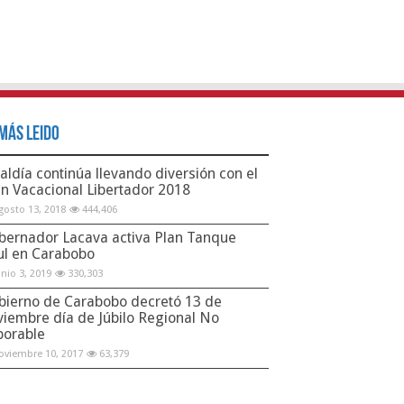
Más Leido
aldía continúa llevando diversión con el
an Vacacional Libertador 2018
gosto 13, 2018
444,406
bernador Lacava activa Plan Tanque
ul en Carabobo
unio 3, 2019
330,303
bierno de Carabobo decretó 13 de
viembre día de Júbilo Regional No
borable
oviembre 10, 2017
63,379