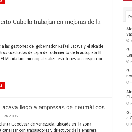
st
P
erto Cabello trabajan en mejoras de la
Alc
Va
a
 a las gestiones del gobernador Rafael Lacava y el alcalde
Go
etros cuadrados de capa de rodamiento de la autopista El
Ca
. El Mandatario municipal realizó este lunes una inspección
j
Go
no
n
st
Ali
CL
j
de Lacava llegó a empresas de neumáticos
Go
0
2,095
a 
 la planta Goodyear de Venezuela, ubicada en la zona
j
 canalizar con trabajadores y directivos de la empresa