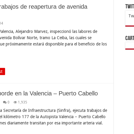
rabajos de reapertura de avenida
Twi
Tw
84
1x
ht
 Valencia, Alejandro Marvez, inspeccionó las labores de
Avenida Bolívar Norte, tramo La Ceiba, las cuales se
Cart
e próximamente estará disponible para el beneficio de los
…
st
borde en la Valencia – Puerto Cabello
0
1,935
Secretaría de Infraestructura (Sinfra), ejecuta trabajos de
 el kilómetro 177 de la Autopista Valencia – Puerto Cabello
nes diariamente transitan por esa importante arteria vial.