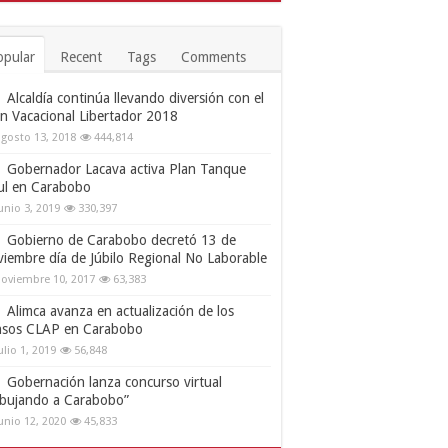
opular
Recent
Tags
Comments
Alcaldía continúa llevando diversión con el
an Vacacional Libertador 2018
gosto 13, 2018
444,814
Gobernador Lacava activa Plan Tanque
ul en Carabobo
unio 3, 2019
330,397
Gobierno de Carabobo decretó 13 de
viembre día de Júbilo Regional No Laborable
oviembre 10, 2017
63,383
Alimca avanza en actualización de los
nsos CLAP en Carabobo
ulio 1, 2019
56,848
Gobernación lanza concurso virtual
ibujando a Carabobo”
unio 12, 2020
45,833