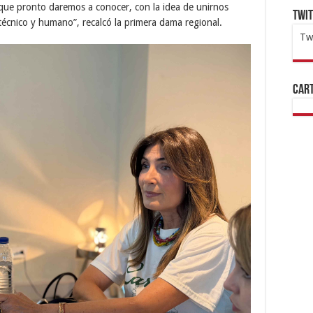
que pronto daremos a conocer, con la idea de unirnos
Twi
écnico y humano”, recalcó la primera dama regional.
Tw
1x
ht
Cart