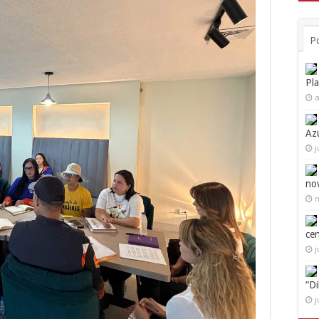
P
Pl
a
Az
j
no
n
ce
j
“D
j