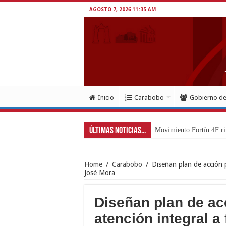
AGOSTO 7, 2026 11:35 AM
Inicio
Carabobo
Gobierno d
Últimas Noticias...
Exitoso despliegue de sal
Home
/
Carabobo
/
Diseñan plan de acción p
José Mora
Diseñan plan de acc
atención integral a