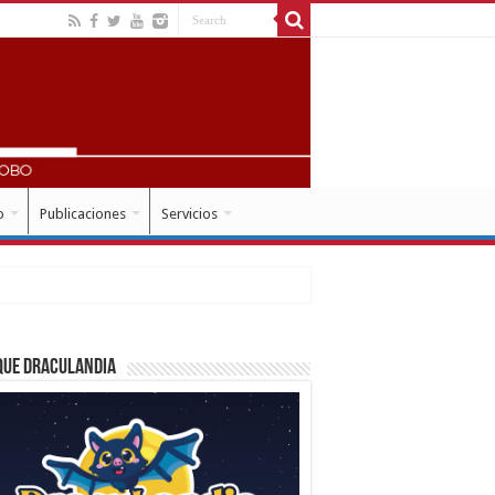
o
Publicaciones
Servicios
que Draculandia