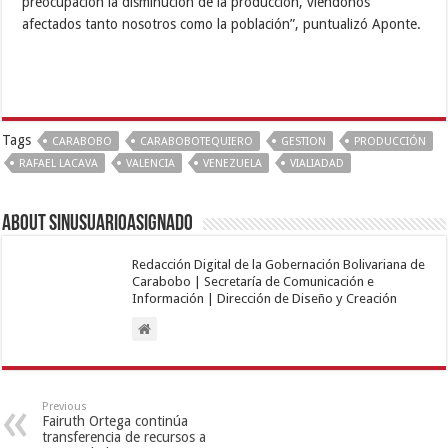
preocupación la disminución de la producción, viéndonos
afectados tanto nosotros como la población”, puntualizó Aponte.
Tags
CARABOBO
CARABOBOTEQUIERO
GESTION
PRODUCCIÓN
RAFAEL LACAVA
VALENCIA
VENEZUELA
VIALIADAD
About sinusuarioasignado
Redacción Digital de la Gobernación Bolivariana de
Carabobo | Secretaría de Comunicación e
Información | Dirección de Diseño y Creación
Previous
Fairuth Ortega continúa
transferencia de recursos a