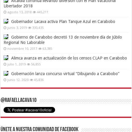
Alcaldía continúa llevando diversión con el Plan Vacacional
Libertador 2018
agosto 13, 2018
445,211
Gobernador Lacava activa Plan Tanque Azul en Carabobo
junio 3, 2019
330,435
Gobierno de Carabobo decretó 13 de noviembre día de Júbilo
Regional No Laborable
noviembre 10, 2017
63,385
Alimca avanza en actualización de los censos CLAP en Carabobo
julio 1, 2019
56,855
Gobernación lanza concurso virtual “Dibujando a Carabobo”
junio 12, 2020
45,836
@RafaelLacava10
Únete a nuestra comunidad de Facebook