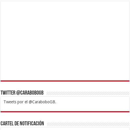
Twitter @CaraboboGB
Tweets por el @CaraboboGB.
1xbet
https://mvbcasino.com/
Betturkey
Betist
Kralbet
Supertotobet
Tipobet
Matadorbet
Mariobet
Cartel de Notificación