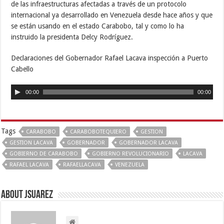
de las infraestructuras afectadas a través de un protocolo
internacional ya desarrollado en Venezuela desde hace años y que
se están usando en el estado Carabobo, tal y como lo ha
instruido la presidenta Delcy Rodríguez.
Declaraciones del Gobernador Rafael Lacava inspección a Puerto
Cabello
00:00
00:00
Tags
CARABOBO
CARABOBOTEQUIERO
GESTION
GESTION LACAVA
GOBERNADOR
GOBERNADOR LACAVA
GOBIERNO DE CARABOBO
GOBIERNO REVOLUCIONARIO
LACAVA
RAFAEL LACAVA
RAFAELLACAVA
VENEZUELA
About Jsuarez