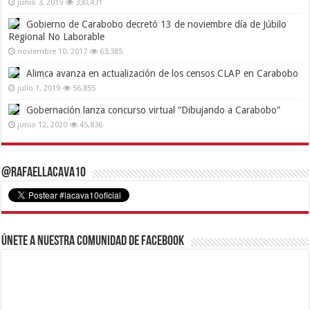
junio 3, 2019
330,431
Gobierno de Carabobo decretó 13 de noviembre día de Júbilo
Regional No Laborable
noviembre 10, 2017
63,385
Alimca avanza en actualización de los censos CLAP en Carabobo
julio 1, 2019
56,855
Gobernación lanza concurso virtual “Dibujando a Carabobo”
junio 12, 2020
45,836
@RafaelLacava10
Únete a nuestra comunidad de Facebook