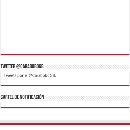
Twitter @CaraboboGB
Tweets por el @CaraboboGB.
1xbet
https://mvbcasino.com/
Betturkey
Betist
Kralbet
Supertotobet
Tipobet
Matadorbet
Mariobet
Cartel de Notificación