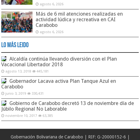
agosto 6, 2026
Más de 6 mil atenciones realizadas en
actividad lúdica y recreativa en CAI
Carabobo
agosto 6, 2026
Lo Más Leido
Alcaldía continúa llevando diversión con el Plan
Vacacional Libertador 2018
agosto 13, 2018
445,181
Gobernador Lacava activa Plan Tanque Azul en
Carabobo
junio 3, 2019
330,431
Gobierno de Carabobo decretó 13 de noviembre día de
Júbilo Regional No Laborable
noviembre 10, 2017
63,385
Gobernación Bolivariana de Carabobo | RIF: G-20000152-6 |