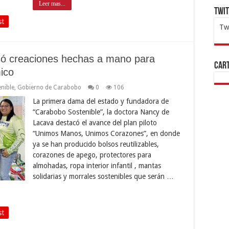
Leer mas...
Twi
st
Tw
1x
ht
só creaciones hechas a mano para
Cart
ico
nible
,
Gobierno de Carabobo
0
106
La primera dama del estado y fundadora de
“Carabobo Sostenible”, la doctora Nancy de
Lacava destacó el avance del plan piloto
“Unimos Manos, Unimos Corazones”, en donde
ya se han producido bolsos reutilizables,
corazones de apego, protectores para
almohadas, ropa interior infantil , mantas
solidarias y morrales sostenibles que serán …
st