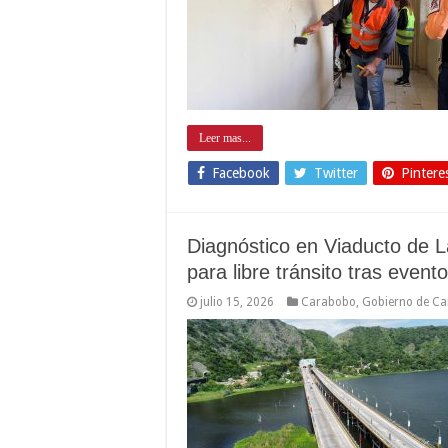
Leer mas...
Facebook
Twitter
Pintere
Diagnóstico en Viaducto de L
para libre tránsito tras event
julio 15, 2026
Carabobo
,
Gobierno de C