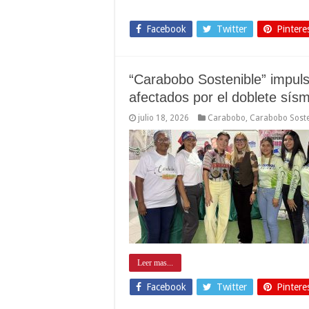
Facebook
Twitter
Pintere
“Carabobo Sostenible” impul
afectados por el doblete sísm
julio 18, 2026
Carabobo
,
Carabobo Soste
Leer mas...
Facebook
Twitter
Pintere