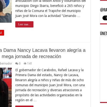
articulación con la Misión Árbol y voluntarios del
municipio Diego Ibarra, benefició a 265 niños y
@Ra
niñas de la Comuna el Trapiche del municipio
Juan José Mora con la actividad “Llenando …
Leer mas...
st
Únet
a Dama Nancy Lacava llevaron alegría a
 mega jornada de recreación
bernador
0
141
El gobernador de Carabobo, Rafael Lacava y la
Primera Dama del estado, Nancy de Lacava,
llevaron alegría a niños y niñas de más de ocho
comunas del municipio Juan José Mora, con una
jornada de recreación y diversas atracciones a
propósito de las actividades organizadas en la
región en el …