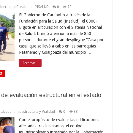
bierno de Carabobo
,
INSALUD
0
72
El Gobierno de Carabobo a través de la
Fundación para la Salud (Insalud), el 0800-
Bigote en articulación con el Sistema Nacional
de Salud, brindó atención a más de 850
personas durante el gran despliegue “Casa por
casa” que se llevó a cabo en las parroquias
Patanemo y Goaigoaza del municipio …
Leer mas...
st
o de evaluación estructural en el estado
arabobo
,
Infraestructura y Vialidad
0
83
Con el propósito de evaluar las edificaciones
afectadas tras los sismos, el equipo
multidisciplinario integrado por la Gobernación