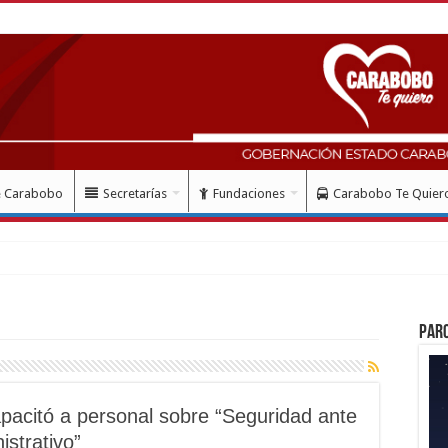
e Carabobo
Secretarías
Fundaciones
Carabobo Te Quier
lud con instalación gratuita de marcapas
Par
acitó a personal sobre “Seguridad ante
strativo”