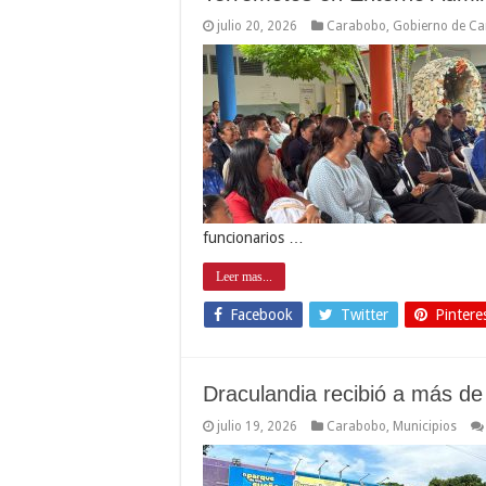
julio 20, 2026
Carabobo
,
Gobierno de C
funcionarios …
Leer mas...
Facebook
Twitter
Pintere
Draculandia recibió a más de 
julio 19, 2026
Carabobo
,
Municipios