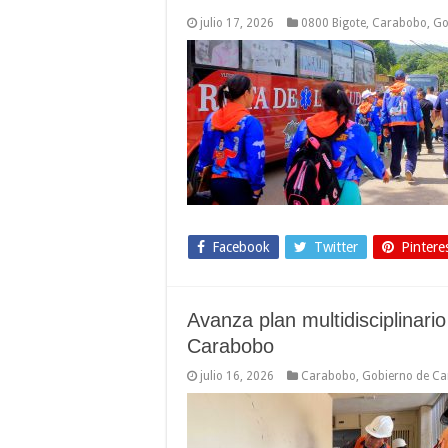
julio 17, 2026
0800 Bigote
,
Carabobo
,
Go
Facebook
Twitter
Pintere
Avanza plan multidisciplinari
Carabobo
julio 16, 2026
Carabobo
,
Gobierno de C