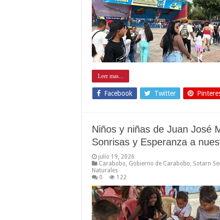
Leer mas...
Facebook
Twitter
Pintere
Niños y niñas de Juan José M
Sonrisas y Esperanza a nues
julio 19, 2026
Carabobo
,
Gobierno de Carabobo
,
Sotarn Se
Naturales
0
122