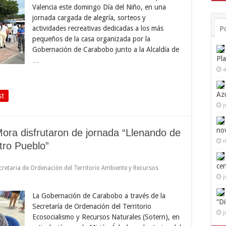
Valencia este domingo Día del Niño, en una
jornada cargada de alegría, sorteos y
actividades recreativas dedicadas a los más
P
pequeños de la casa organizada por la
Gobernación de Carabobo junto a la Alcaldía de
Pl
…
a
Az
st
j
no
ora disfrutaron de jornada “Llenando de
n
tro Pueblo”
ce
cretaria de Ordenación del Territorio Ambiente y Recursos
j
La Gobernación de Carabobo a través de la
“D
Secretaría de Ordenación del Territorio
j
Ecosocialismo y Recursos Naturales (Sotern), en