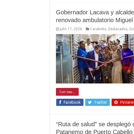
Gobernador Lacava y alcald
renovado ambulatorio Migue
julio 17, 2026
Carabobo
,
Destacados
,
Go
Leer mas...
Facebook
Twitter
Pintere
“Ruta de salud” se desplegó
Patanemo de Puerto Cabello