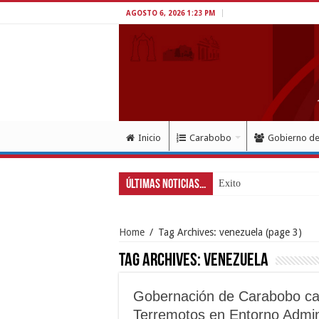
AGOSTO 6, 2026 1:23 PM
Inicio
Carabobo
Gobierno d
Últimas Noticias...
Exitoso despliegue de sa
Home
/
Tag Archives: venezuela
(page 3)
Tag Archives:
venezuela
Gobernación de Carabobo cap
Terremotos en Entorno Admini