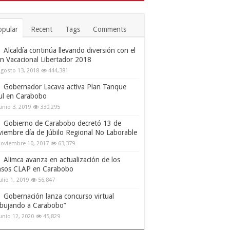
opular
Recent
Tags
Comments
Alcaldía continúa llevando diversión con el
an Vacacional Libertador 2018
gosto 13, 2018
444,381
Gobernador Lacava activa Plan Tanque
ul en Carabobo
unio 3, 2019
330,295
Gobierno de Carabobo decretó 13 de
viembre día de Júbilo Regional No Laborable
oviembre 10, 2017
63,379
Alimca avanza en actualización de los
nsos CLAP en Carabobo
ulio 1, 2019
56,847
Gobernación lanza concurso virtual
ibujando a Carabobo”
unio 12, 2020
45,829