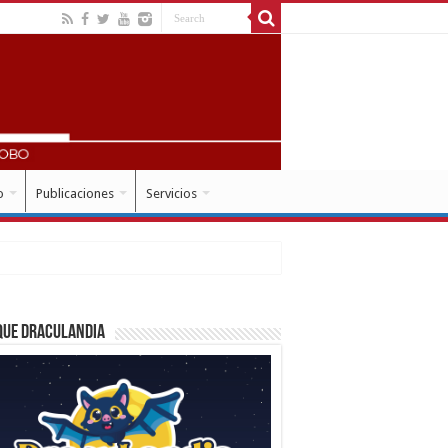
o
Publicaciones
Servicios
que Draculandia