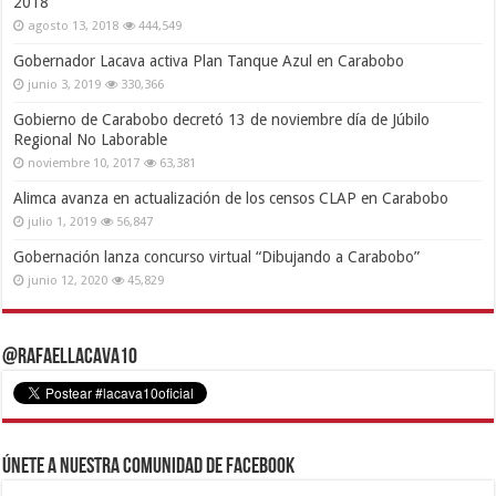
2018
agosto 13, 2018
444,549
Gobernador Lacava activa Plan Tanque Azul en Carabobo
junio 3, 2019
330,366
Gobierno de Carabobo decretó 13 de noviembre día de Júbilo
Regional No Laborable
noviembre 10, 2017
63,381
Alimca avanza en actualización de los censos CLAP en Carabobo
julio 1, 2019
56,847
Gobernación lanza concurso virtual “Dibujando a Carabobo”
junio 12, 2020
45,829
@RafaelLacava10
Únete a nuestra comunidad de Facebook