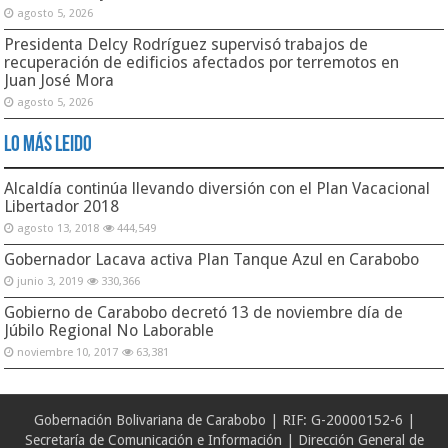
agosto 5, 2026
Presidenta Delcy Rodríguez supervisó trabajos de
recuperación de edificios afectados por terremotos en
Juan José Mora
agosto 5, 2026
Lo Más Leido
Alcaldía continúa llevando diversión con el Plan Vacacional
Libertador 2018
agosto 13, 2018
444,549
Gobernador Lacava activa Plan Tanque Azul en Carabobo
junio 3, 2019
330,366
Gobierno de Carabobo decretó 13 de noviembre día de
Júbilo Regional No Laborable
noviembre 10, 2017
63,381
Gobernación Bolivariana de Carabobo | RIF: G-20000152-6 |
Secretaría de Comunicación e Información | Dirección General de