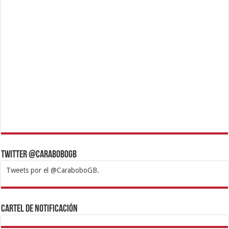
Twitter @CaraboboGB
Tweets por el @CaraboboGB.
1xbet
https://mvbcasino.com/
Betturkey
Betist
Kralbet
Supertotobet
Tipobet
Matadorbet
Mariobet
Cartel de Notificación