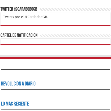
Twitter @CaraboboGB
Tweets por el @CaraboboGB.
1xbet
https://mvbcasino.com/
Betturkey
Betist
Kralbet
Supertotobet
Tipobet
Matadorbet
Mariobet
Cartel de Notificación
Revolución a Diario
Lo Más Reciente