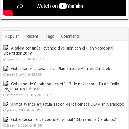
Popular
Recent
Tags
Comments
Alcaldía continúa llevando diversión con el Plan Vacacional
Libertador 2018
agosto 13, 2018
444,728
Gobernador Lacava activa Plan Tanque Azul en Carabobo
junio 3, 2019
330,381
Gobierno de Carabobo decretó 13 de noviembre día de Júbilo
Regional No Laborable
noviembre 10, 2017
63,382
Alimca avanza en actualización de los censos CLAP en Carabobo
julio 1, 2019
56,848
Gobernación lanza concurso virtual “Dibujando a Carabobo”
junio 12, 2020
45,833