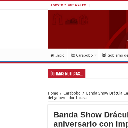
AGOSTO 7, 2026 6:49 PM
Inicio
Carabobo
Gobierno d
Últimas Noticias...
Home
/
Carabobo
/
Banda Show Drácula Car
del gobernador Lacava
Banda Show Drácul
aniversario con im