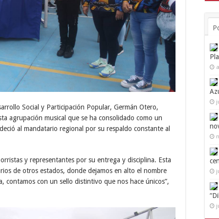
P
Pl
a
Az
j
sarrollo Social y Participación Popular, Germán Otero,
 esta agrupación musical que se ha consolidado como un
no
adeció al mandatario regional por su respaldo constante al
n
 porristas y representantes por su entrega y disciplina. Esta
ce
rios de otros estados, donde dejamos en alto el nombre
j
, contamos con un sello distintivo que nos hace únicos”,
“D
j