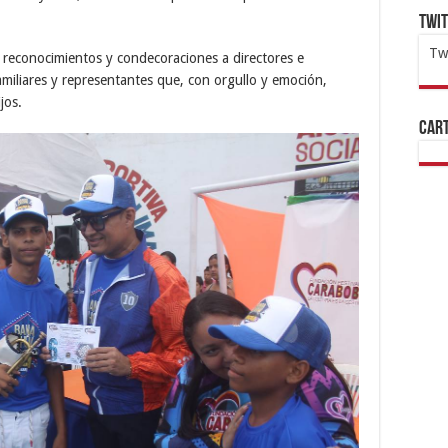
Twi
Tw
e reconocimientos y condecoraciones a directores e
amiliares y representantes que, con orgullo y emoción,
1x
ht
jos.
Cart