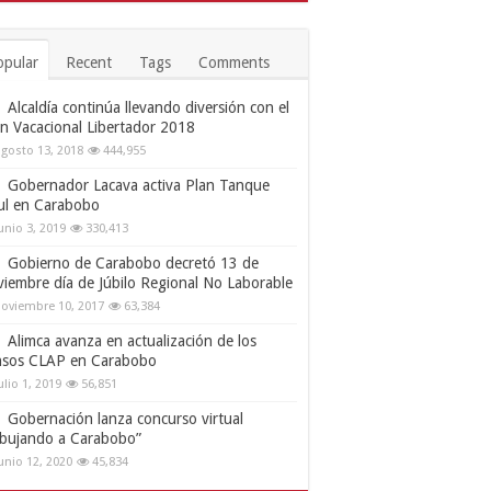
opular
Recent
Tags
Comments
Alcaldía continúa llevando diversión con el
an Vacacional Libertador 2018
gosto 13, 2018
444,955
Gobernador Lacava activa Plan Tanque
ul en Carabobo
unio 3, 2019
330,413
Gobierno de Carabobo decretó 13 de
viembre día de Júbilo Regional No Laborable
oviembre 10, 2017
63,384
Alimca avanza en actualización de los
nsos CLAP en Carabobo
ulio 1, 2019
56,851
Gobernación lanza concurso virtual
ibujando a Carabobo”
unio 12, 2020
45,834