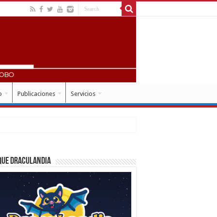
o
Publicaciones
Servicios
que Draculandia