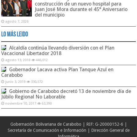
construcción de un nuevo hospital para
Juan José Mora durante el 45° Aniversario
del municipio
agosto 7, 2026
Lo Más Leido
Alcaldía continúa llevando diversión con el Plan
Vacacional Libertador 2018
agosto 13, 2018
446,012
Gobernador Lacava activa Plan Tanque Azul en
Carabobo
junio 3, 2019
330,572
Gobierno de Carabobo decretó 13 de noviembre día de
Júbilo Regional No Laborable
noviembre 10, 2017
63,390
Gobernación Bolivariana de Carabobo | RIF: G-20000152-6 |
Secretaría de Comunicación e Información | Dirección General de
Informática