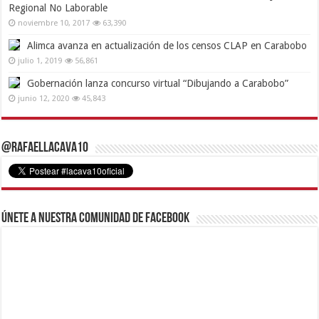
Regional No Laborable
noviembre 10, 2017
63,390
Alimca avanza en actualización de los censos CLAP en Carabobo
julio 1, 2019
56,861
Gobernación lanza concurso virtual “Dibujando a Carabobo”
junio 12, 2020
45,843
@RafaelLacava10
Únete a nuestra comunidad de Facebook