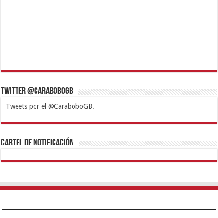
Twitter @CaraboboGB
Tweets por el @CaraboboGB.
1xbet
https://mvbcasino.com/
Betturkey
Betist
Kralbet
Supertotobet
Tipobet
Matadorbet
Mariobet
Cartel de Notificación