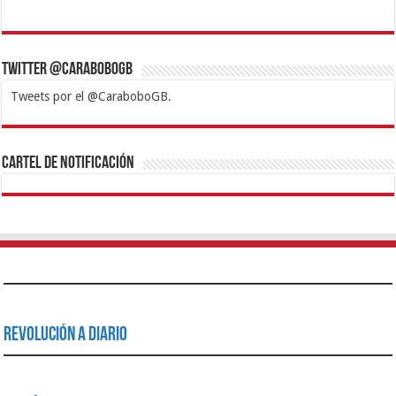
Twitter @CaraboboGB
Tweets por el @CaraboboGB.
1xbet
https://mvbcasino.com/
Betturkey
Betist
Kralbet
Supertotobet
Tipobet
Matadorbet
Mariobet
Cartel de Notificación
Revolución a Diario