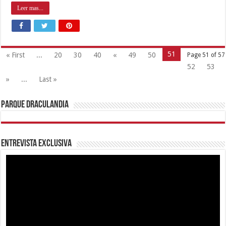
Leer mas...
51
« First
...
20
30
40
«
49
50
Page 51 of 57
52
53
»
...
Last »
Parque Draculandia
Entrevista Exclusiva