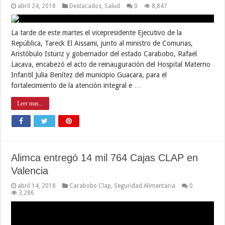
abril 24, 2018
Destacados
,
Salud
0
8,847
La tarde de este martes el vicepresidente Ejecutivo de la
República, Tareck El Aissami, junto al ministro de Comunas,
Aristóbulo Isturiz y gobernador del estado Carabobo, Rafael
Lacava, encabezó el acto de reinauguración del Hospital Materno
Infantil Julia Benítez del municipio Guacara, para el
fortalecimiento de la atención integral e …
Leer mas...
Alimca entregó 14 mil 764 Cajas CLAP en
Valencia
abril 14, 2018
Carabobo Clap
,
Seguridad Alimentaria
0
3,286