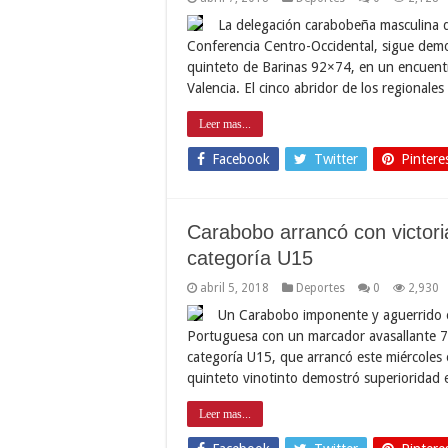
La delegación carabobeña masculina q
Conferencia Centro-Occidental, sigue demo
quinteto de Barinas 92×74, en un encuent
Valencia. El cinco abridor de los regionale
Leer mas...
Facebook
Twitter
Pintere
Carabobo arrancó con victori
categoría U15
abril 5, 2018
Deportes
0
2,930
Un Carabobo imponente y aguerrido en
Portuguesa con un marcador avasallante 73
categoría U15, que arrancó este miércoles
quinteto vinotinto demostró superioridad 
Leer mas...