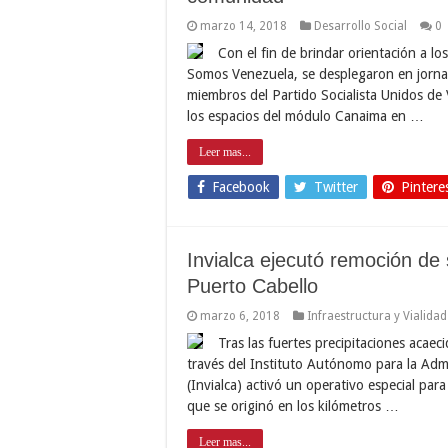
marzo 14, 2018
Desarrollo Social
0
Con el fin de brindar orientación a l
Somos Venezuela, se desplegaron en jornad
miembros del Partido Socialista Unidos de 
los espacios del módulo Canaima en …
Leer mas...
Facebook
Twitter
Pintere
Invialca ejecutó remoción de
Puerto Cabello
marzo 6, 2018
Infraestructura y Vialidad
Tras las fuertes precipitaciones acae
través del Instituto Autónomo para la Adm
(Invialca) activó un operativo especial para
que se originó en los kilómetros …
Leer mas...