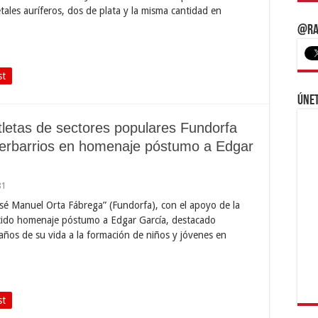
etales auríferos, dos de plata y la misma cantidad en
@Ra
st
Únet
atletas de sectores populares Fundorfa
nterbarrios en homenaje póstumo a Edgar
81
osé Manuel Orta Fábrega” (Fundorfa), con el apoyo de la
cido homenaje póstumo a Edgar García, destacado
años de su vida a la formación de niños y jóvenes en
st