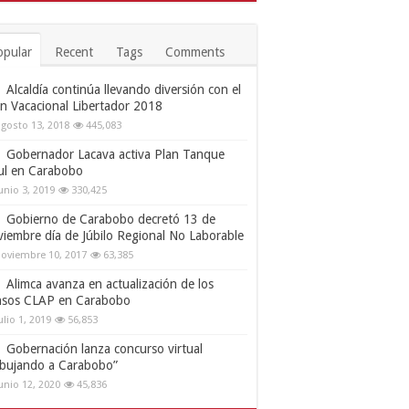
opular
Recent
Tags
Comments
Alcaldía continúa llevando diversión con el
an Vacacional Libertador 2018
gosto 13, 2018
445,083
Gobernador Lacava activa Plan Tanque
ul en Carabobo
unio 3, 2019
330,425
Gobierno de Carabobo decretó 13 de
viembre día de Júbilo Regional No Laborable
oviembre 10, 2017
63,385
Alimca avanza en actualización de los
nsos CLAP en Carabobo
ulio 1, 2019
56,853
Gobernación lanza concurso virtual
ibujando a Carabobo”
unio 12, 2020
45,836