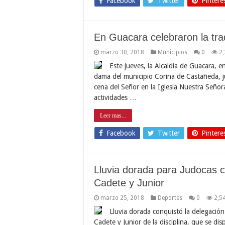
Facebook
Twitter
Pintere
En Guacara celebraron la trad
marzo 30, 2018
Municipios
0
2
Este jueves, la Alcaldía de Guacara, 
dama del municipio Corina de Castañeda, jun
cena del Señor en la Iglesia Nuestra Señor
actividades …
Leer mas...
Facebook
Twitter
Pintere
Lluvia dorada para Judocas
Cadete y Junior
marzo 25, 2018
Deportes
0
2,5
Lluvia dorada conquistó la delegació
Cadete y Junior de la disciplina, que se d