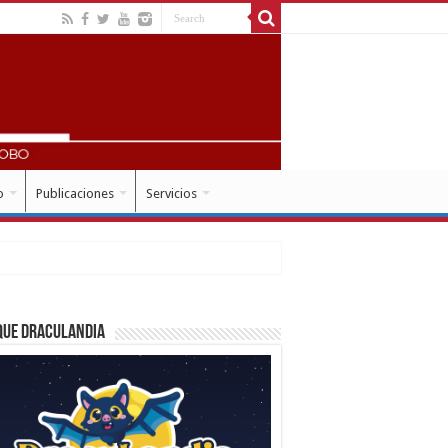
o
Publicaciones
Servicios
que Draculandia