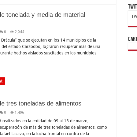
Twi
e tonelada y media de material
Tw
1x
ht
0
2,044
Cart
’ Drácula” que se ejecutan en los 14 municipios de la
ía del estado Carabobo, lograron recuperar más de una
durante hechos aislados suscitados en los municipios
st
e tres toneladas de alimentos
0
1,496
d realizados en la entidad de 09 al 15 de marzo,
recuperación de más de tres toneladas de alimentos, como
afael Lacava, en la lucha frontal en contra de la