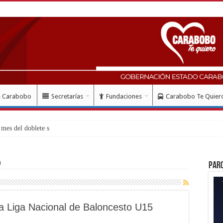
e Carabobo
Secretarías
Fundaciones
Carabobo Te Quier
mes del doblete sísmico: “Honro al vali
)
Par
la Liga Nacional de Baloncesto U15