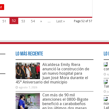
st
52
51
53
54
»
...
Last »
Page 52 of 57
Lo Más Reciente
Lo 
Alcaldesa Emily Riera
anunció la construcción de
co
un nuevo hospital para
a
Juan José Mora durante el
45° Aniversario del municipio
Ta
agosto 7, 2026
j
Con más de 90 mil
atenciones el 0800-Bigote
no
benefició a carabobeños
La
en los últimos dos meses