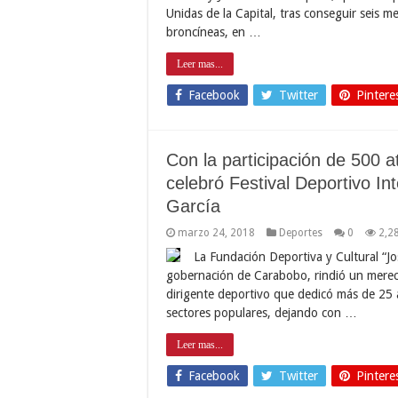
Unidas de la Capital, tras conseguir seis m
broncíneas, en …
Leer mas...
Facebook
Twitter
Pintere
Con la participación de 500 
celebró Festival Deportivo I
García
marzo 24, 2018
Deportes
0
2,2
La Fundación Deportiva y Cultural “J
gobernación de Carabobo, rindió un mere
dirigente deportivo que dedicó más de 25 
sectores populares, dejando con …
Leer mas...
Facebook
Twitter
Pintere