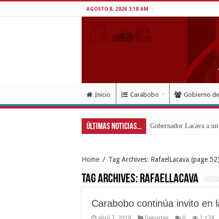
AGOSTO 8, 2026 3:18 AM
Inicio
Carabobo
Gobierno d
Últimas Noticias...
Gobernador Lacava a un 
Home
/
Tag Archives: RafaelLacava
(page 52
Tag Archives:
RafaelLacava
Carabobo continúa invito en 
abril 7, 2018
Deportes
0
2,128