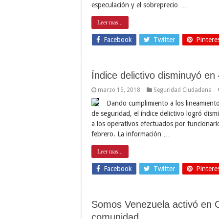
especulación y el sobreprecio …
Leer mas...
Facebook
Twitter
Pintere
Índice delictivo disminuyó e
marzo 15, 2018
Seguridad Ciudadana
Dando cumplimiento a los lineamient
de seguridad, el índice delictivo logró dismi
a los operativos efectuados por funcionari
febrero. La información …
Leer mas...
Facebook
Twitter
Pintere
Somos Venezuela activó en C
comunidad