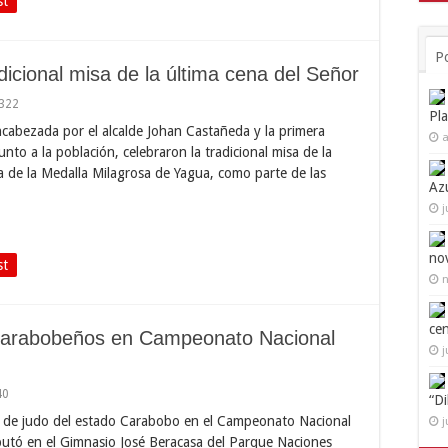
st
P
icional misa de la última cena del Señor
,322
Pl
encabezada por el alcalde Johan Castañeda y la primera
a
to a la población, celebraron la tradicional misa de la
a de la Medalla Milagrosa de Yagua, como parte de las
Az
j
no
st
n
ce
 carabobeños en Campeonato Nacional
j
40
“D
n de judo del estado Carabobo en el Campeonato Nacional
j
isputó en el Gimnasio José Beracasa del Parque Naciones