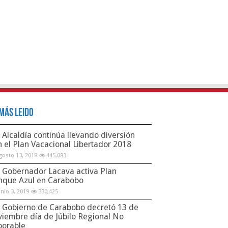
Más Leido
Alcaldía continúa llevando diversión
n el Plan Vacacional Libertador 2018
gosto 13, 2018
445,083
Gobernador Lacava activa Plan
nque Azul en Carabobo
unio 3, 2019
330,425
Gobierno de Carabobo decretó 13 de
viembre día de Júbilo Regional No
borable