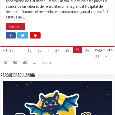
gobernador de Carabobo, Rafael Lacava, supervisó este jueves el
avance de las labores de rehabilitación integral del Hospital de
Bejuma. Durante el recorrido, el mandatario regional constató el
estatus de …
Leer mas...
29
« First
...
10
20
«
27
28
30
Page 29 of 60
31
»
40
50
60
...
Last »
Parque Draculandia