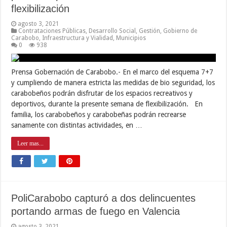
flexibilización
agosto 3, 2021
Contrataciones Públicas
,
Desarrollo Social
,
Gestión
,
Gobierno de
Carabobo
,
Infraestructura y Vialidad
,
Municipios
0
938
Prensa Gobernación de Carabobo.- En el marco del esquema 7+7
y cumpliendo de manera estricta las medidas de bio seguridad, los
carabobeños podrán disfrutar de los espacios recreativos y
deportivos, durante la presente semana de flexibilización. En
familia, los carabobeños y carabobeñas podrán recrearse
sanamente con distintas actividades, en …
Leer mas...
PoliCarabobo capturó a dos delincuentes
portando armas de fuego en Valencia
agosto 3, 2021