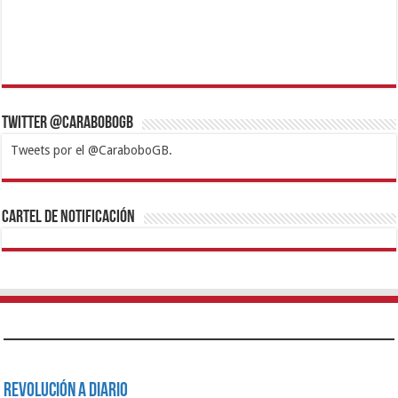
Twitter @CaraboboGB
Tweets por el @CaraboboGB.
1xbet
https://mvbcasino.com/
Betturkey
Betist
Kralbet
Supertotobet
Tipobet
Matadorbet
Mariobet
Cartel de Notificación
Revolución a Diario