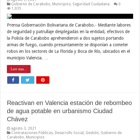
Gobierno de Carabobo
,
Municipios
,
Seguridad Ciudadana
0
1,035
Prensa Gobernación Bolivariana de Carabobo.- Mediante labores
de seguridad y patrullaje desplegadas en la entidad, efectivos de
la Policía de Carabobo aprehendieron a dos sujetos portando
armas de fuego, cuando presuntamente se disponían a cometer
robos en los sectores de La Florida y Boca de Río, ubicados en el
municipio Valencia. …
Leer mas...
Reactivan en Valencia estación de rebombeo
de agua potable en urbanismo Ciudad
Chávez
agosto 3, 2021
Contrataciones Públicas
,
Desarrollo Social
,
Gestión
,
Gobierno de
Carabobo
,
Municipios