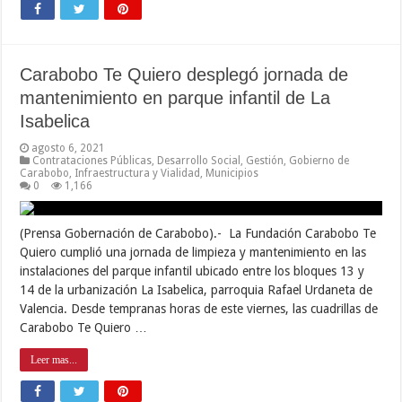
Carabobo Te Quiero desplegó jornada de
mantenimiento en parque infantil de La
Isabelica
agosto 6, 2021
Contrataciones Públicas
,
Desarrollo Social
,
Gestión
,
Gobierno de
Carabobo
,
Infraestructura y Vialidad
,
Municipios
0
1,166
(Prensa Gobernación de Carabobo).- La Fundación Carabobo Te
Quiero cumplió una jornada de limpieza y mantenimiento en las
instalaciones del parque infantil ubicado entre los bloques 13 y
14 de la urbanización La Isabelica, parroquia Rafael Urdaneta de
Valencia. Desde tempranas horas de este viernes, las cuadrillas de
Carabobo Te Quiero …
Leer mas...