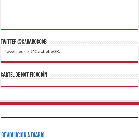
Twitter @CaraboboGB
Tweets por el @CaraboboGB.
1xbet
https://mvbcasino.com/
Betturkey
Betist
Kralbet
Supertotobet
Tipobet
Matadorbet
Mariobet
Cartel de Notificación
Revolución a Diario