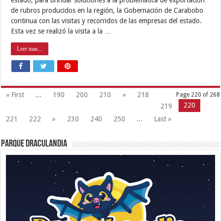
de rubros producidos en la región, la Gobernación de Carabobo
continua con las visitas y recorridos de las empresas del estado.
Esta vez se realizó la visita a la …
Leer mas...
« First
...
190
200
210
«
218
Page 220 of 268
220
219
221
222
»
230
240
250
...
Last »
Parque Draculandia