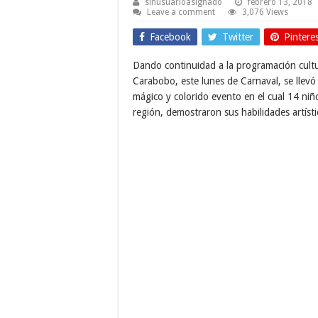
sinusuarioasignado
febrero 13, 2018
Leave a comment
3,076 Views
Facebook
Twitter
Pintere
Dando continuidad a la programación cultur
Carabobo, este lunes de Carnaval, se llevó 
mágico y colorido evento en el cual 14 niño
región, demostraron sus habilidades artísti