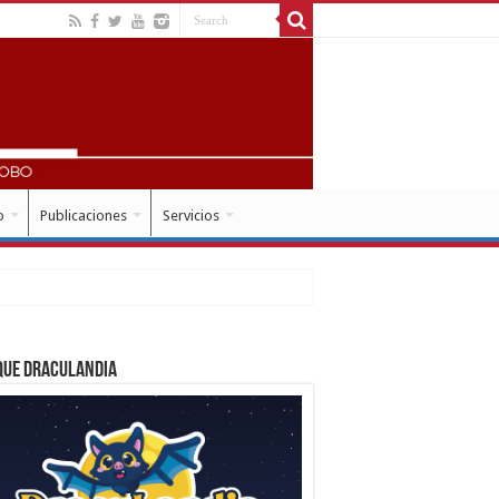
o
Publicaciones
Servicios
que Draculandia