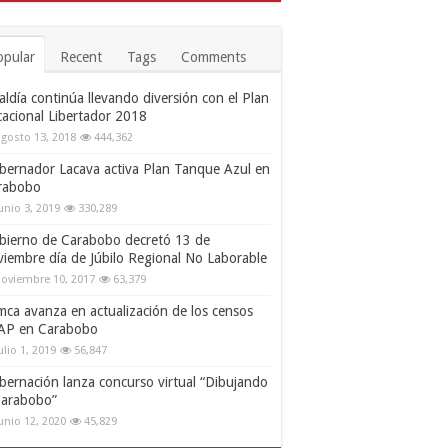
opular
Recent
Tags
Comments
aldía continúa llevando diversión con el Plan
cacional Libertador 2018
gosto 13, 2018
444,362
bernador Lacava activa Plan Tanque Azul en
rabobo
unio 3, 2019
330,289
bierno de Carabobo decretó 13 de
viembre día de Júbilo Regional No Laborable
oviembre 10, 2017
63,379
mca avanza en actualización de los censos
AP en Carabobo
ulio 1, 2019
56,847
bernación lanza concurso virtual “Dibujando
Carabobo”
unio 12, 2020
45,829