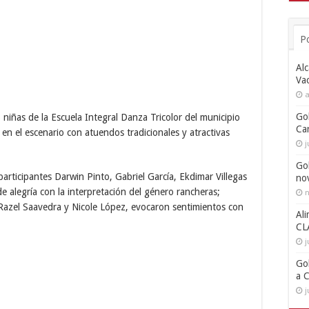
P
Alc
Va
a
Go
5 niñas de la Escuela Integral Danza Tricolor del municipio
Ca
 en el escenario con atuendos tradicionales y atractivas
j
Go
 participantes Darwin Pinto, Gabriel García, Ekdimar Villegas
no
e alegría con la interpretación del género rancheras;
n
 Razel Saavedra y Nicole López, evocaron sentimientos con
Ali
CL
j
Go
a 
j