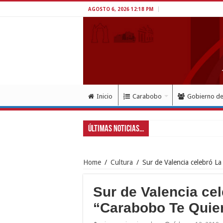
AGOSTO 6, 2026 12:18 PM
Inicio
Carabobo
Gobierno d
Últimas Noticias...
Gobernad
Home
/
Cultura
/
Sur de Valencia celebró La
Sur de Valencia cel
“Carabobo Te Quie