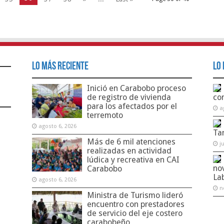
Lo Más Reciente
Lo 
Inició en Carabobo proceso
de registro de vivienda
co
para los afectados por el
a
terremoto
agosto 6, 2026
Ta
Más de 6 mil atenciones
j
realizadas en actividad
lúdica y recreativa en CAI
no
Carabobo
La
agosto 6, 2026
n
Ministra de Turismo lideró
encuentro con prestadores
de servicio del eje costero
carabobeño