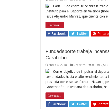
Cada 06 de enero se celebra la tradici
Instituto para el Deporte en Valencia (Indev
Jesús Alejandro Marvez, que cuenta con el 
Leer mas...
Facebook
Twitter
Pintere
Fundadeporte trabaja incans
Carabobo
enero 4, 2018
Deportes
0
2,510
Con el objetivo de impulsar el deport
comunidades hasta el alto rendimiento, la
presidida por el sensei Richard Navarro, pe
Gobernación Bolivariana de Carabobo, ha
Leer mas...
Facebook
Twitter
Pintere