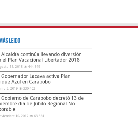
Más Leido
Alcaldía continúa llevando diversión
n el Plan Vacacional Libertador 2018
gosto 13, 2018
444,849
Gobernador Lacava activa Plan
nque Azul en Carabobo
unio 3, 2019
330,402
Gobierno de Carabobo decretó 13 de
viembre día de Júbilo Regional No
borable
oviembre 10, 2017
63,384