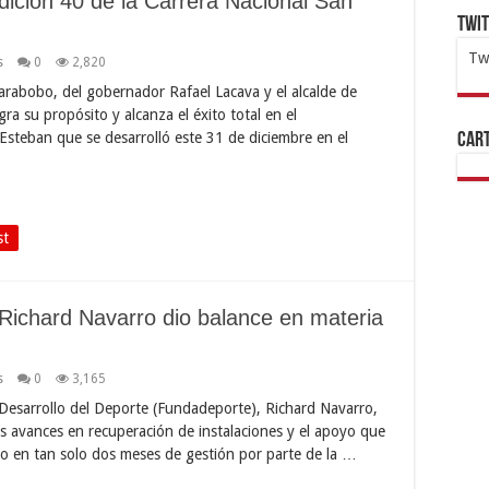
ición 40 de la Carrera Nacional San
Twi
Tw
s
0
2,820
1x
ht
rabobo, del gobernador Rafael Lacava y el alcalde de
ra su propósito y alcanza el éxito total en el
 Esteban que se desarrolló este 31 de diciembre en el
Cart
st
Richard Navarro dio balance en materia
s
0
3,165
 Desarrollo del Deporte (Fundadeporte), Richard Navarro,
os avances en recuperación de instalaciones y el apoyo que
nto en tan solo dos meses de gestión por parte de la …