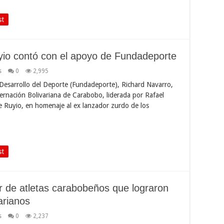
st
yio contó con el apoyo de Fundadeporte
s
0
2,995
 Desarrollo del Deporte (Fundadeporte), Richard Navarro,
ernación Bolivariana de Carabobo, liderada por Rafael
e Ruyio, en homenaje al ex lanzador zurdo de los
st
r de atletas carabobeños que lograron
arianos
s
0
2,237