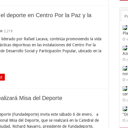
el deporte en Centro Por la Paz y la
P
2,218
Pl
 liderado por Rafael Lacava, continúa promoviendo la vida
a
cticas deportivas en las instalaciones del Centro Por la
 de Desarrollo Social y Participación Popular, ubicado en la
Az
j
no
st
n
ce
alizará Misa del Deporte
j
Deporte (Fundadeporte) invita este sábado 6 de enero, a
“D
cional Misa del Deporte, que se realizará en la Catedral de
j
a ciudad. Richard Navarro, presidente de Fundadeporte,