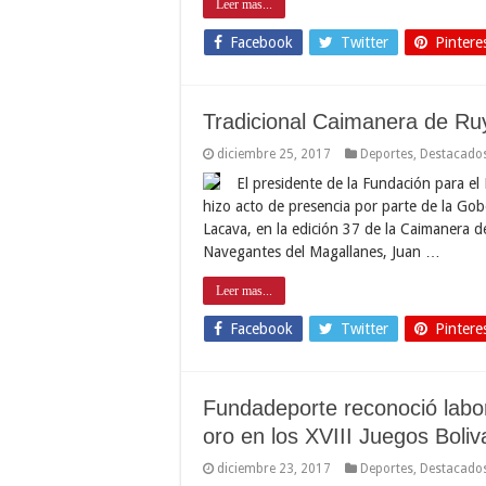
Leer mas...
Facebook
Twitter
Pintere
Tradicional Caimanera de Ru
diciembre 25, 2017
Deportes
,
Destacado
El presidente de la Fundación para el
hizo acto de presencia por parte de la Gob
Lacava, en la edición 37 de la Caimanera d
Navegantes del Magallanes, Juan …
Leer mas...
Facebook
Twitter
Pintere
Fundadeporte reconoció labo
oro en los XVIII Juegos Boliv
diciembre 23, 2017
Deportes
,
Destacado