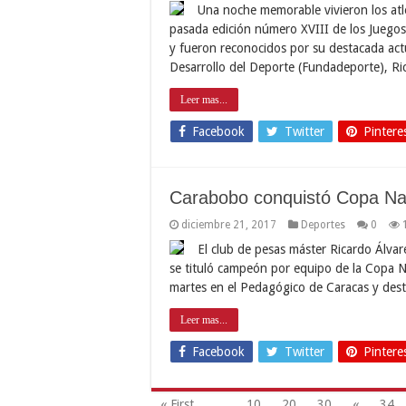
Una noche memorable vivieron los atl
pasada edición número XVIII de los Juego
y fueron reconocidos por su destacada actu
Desarrollo del Deporte (Fundadeporte), R
Leer mas...
Facebook
Twitter
Pintere
Carabobo conquistó Copa Na
diciembre 21, 2017
Deportes
0
El club de pesas máster Ricardo Álva
se tituló campeón por equipo de la Copa Na
martes en el Pedagógico de Caracas y destr
Leer mas...
Facebook
Twitter
Pintere
« First
...
10
20
30
«
34