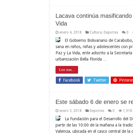
Lacava continúa masificando 
Vida
enero 4, 2018
Cultura
,
Deportes
0
El Gobierno Bolivariano de Carabobo,
sana en niños, niñas y adolescentes con prá
Paz y La Vida, ente adscrito a la Secretaría
urbanización Bella Florida …
Leer mas...
Facebook
Twitter
Pintere
Este sábado 6 de enero se re
enero 3, 2018
Deportes
0
1,918
La Fundación para el Desarrollo del 
partir de las 10:00 de la mañana a la tradi
Valencia, ubicada en el casco central de l