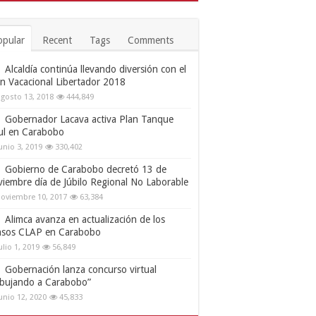
opular
Recent
Tags
Comments
Alcaldía continúa llevando diversión con el
an Vacacional Libertador 2018
gosto 13, 2018
444,849
Gobernador Lacava activa Plan Tanque
ul en Carabobo
unio 3, 2019
330,402
Gobierno de Carabobo decretó 13 de
viembre día de Júbilo Regional No Laborable
oviembre 10, 2017
63,384
Alimca avanza en actualización de los
nsos CLAP en Carabobo
ulio 1, 2019
56,849
Gobernación lanza concurso virtual
ibujando a Carabobo”
unio 12, 2020
45,833