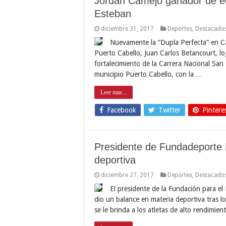
Jordan Camejo ganador de ed
Esteban
diciembre 31, 2017
Deportes
,
Destacado
Nuevamente la “Dupla Perfecta” en Ca
Puerto Cabello, Juan Carlos Betancourt, log
fortalecimiento de la Carrera Nacional San
municipio Puerto Cabello, con la …
Leer mas...
Facebook
Twitter
Pintere
Presidente de Fundadeporte 
deportiva
diciembre 27, 2017
Deportes
,
Destacado
El presidente de la Fundación para el
dio un balance en materia deportiva tras l
se le brinda a los atletas de alto rendimie