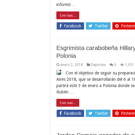
informó …
Leer mas...
Facebook
Twitter
Pintere
Esgrimista carabobeña Hillary
Polonia
enero 2, 2018
Deportes
0
1,931
Con el objetivo de seguir su preparac
Aires 2018, que se desarrollarán del 6 al 1
partirá este 3 de enero a Polonia donde se
Rubén …
Leer mas...
Facebook
Twitter
Pintere