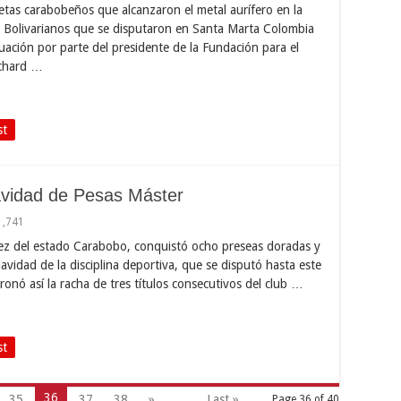
etas carabobeños que alcanzaron el metal aurífero en la
s Bolivarianos que se disputaron en Santa Marta Colombia
ación por parte del presidente de la Fundación para el
ichard …
st
vidad de Pesas Máster
1,741
rez del estado Carabobo, conquistó ocho preseas doradas y
vidad de la disciplina deportiva, que se disputó hasta este
onó así la racha de tres títulos consecutivos del club …
st
36
35
37
38
»
...
Last »
Page 36 of 40