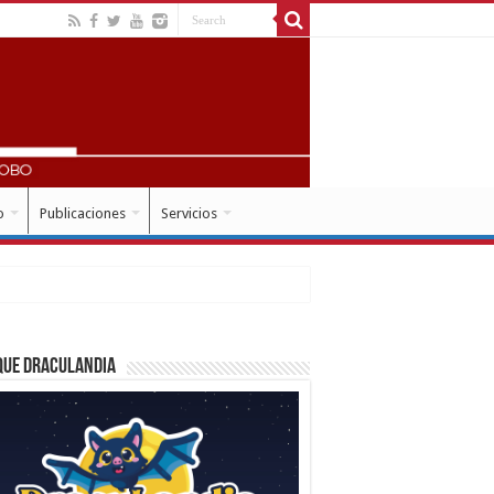
o
Publicaciones
Servicios
que Draculandia