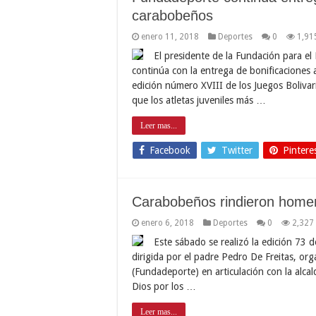
carabobeños
enero 11, 2018
Deportes
0
1,91
El presidente de la Fundación para el
continúa con la entrega de bonificaciones 
edición número XVIII de los Juegos Boliva
que los atletas juveniles más …
Leer mas...
Facebook
Twitter
Pintere
Carabobeños rindieron homen
enero 6, 2018
Deportes
0
2,327
Este sábado se realizó la edición 73 d
dirigida por el padre Pedro De Freitas, or
(Fundadeporte) en articulación con la alca
Dios por los …
Leer mas...