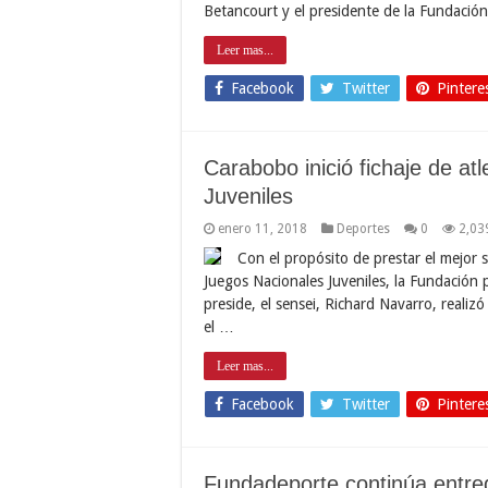
Betancourt y el presidente de la Fundació
Leer mas...
Facebook
Twitter
Pintere
Carabobo inició fichaje de at
Juveniles
enero 11, 2018
Deportes
0
2,03
Con el propósito de prestar el mejor s
Juegos Nacionales Juveniles, la Fundación 
preside, el sensei, Richard Navarro, realizó 
el …
Leer mas...
Facebook
Twitter
Pintere
Fundadeporte continúa entreg