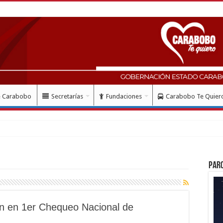
e Carabobo
Secretarías
Fundaciones
Carabobo Te Quier
mes del doblete sísmi
Par
án en 1er Chequeo Nacional de