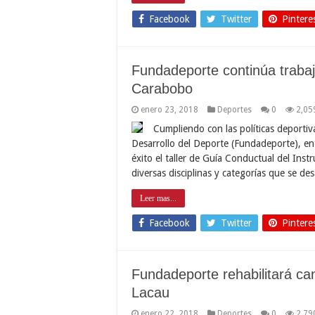
Facebook
Twitter
Pintere
Fundadeporte continúa trabaj
Carabobo
enero 23, 2018
Deportes
0
2,05
Cumpliendo con las políticas deportiv
Desarrollo del Deporte (Fundadeporte), ent
éxito el taller de Guía Conductual del Inst
diversas disciplinas y categorías que se de
Leer mas...
Facebook
Twitter
Pintere
Fundadeporte rehabilitará c
Lacau
enero 22, 2018
Deportes
0
2,79