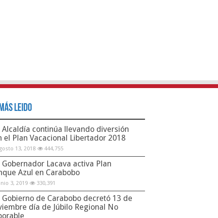
Más Leido
Alcaldía continúa llevando diversión
n el Plan Vacacional Libertador 2018
gosto 13, 2018
444,755
Gobernador Lacava activa Plan
nque Azul en Carabobo
unio 3, 2019
330,391
Gobierno de Carabobo decretó 13 de
viembre día de Júbilo Regional No
borable