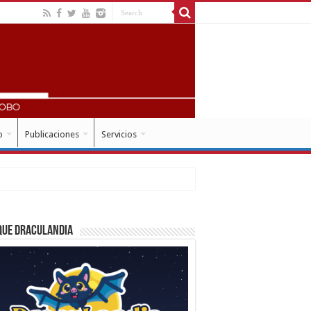
o
Publicaciones
Servicios
que Draculandia