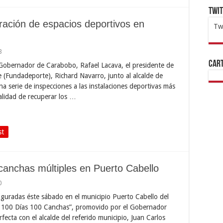
Twi
ración de espacios deportivos en
Tw
1x
ht
3
Cart
Gobernador de Carabobo, Rafael Lacava, el presidente de
e (Fundadeporte), Richard Navarro, junto al alcalde de
 serie de inspecciones a las instalaciones deportivas más
nalidad de recuperar los …
st
 canchas múltiples en Puerto Cabello
0
uguradas éste sábado en el municipio Puerto Cabello del
n 100 Días 100 Canchas”, promovido por el Gobernador
fecta con el alcalde del referido municipio, Juan Carlos