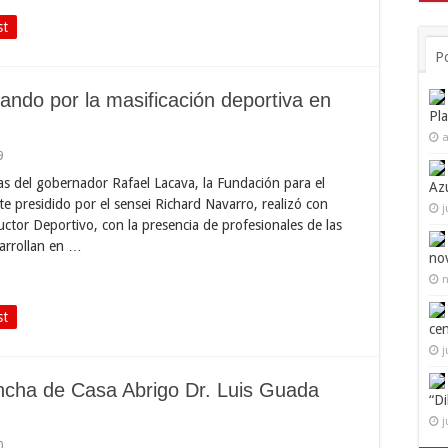
st
P
ando por la masificación deportiva en
Pl
a
9
as del gobernador Rafael Lacava, la Fundación para el
Az
e presidido por el sensei Richard Navarro, realizó con
j
ructor Deportivo, con la presencia de profesionales de las
sarrollan en …
no
n
st
ce
j
ancha de Casa Abrigo Dr. Luis Guada
“D
j
0