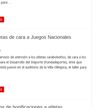
n para …
st
letas de cara a Juegos Nacionales
9
ervicio de atención a los atletas carabobeños, de cara a los
para el Desarrollo del Deporte (Fundadeporte), ente que
éste jueves en el auditorio de la Villa Olímpica, el taller para
st
a de bonificaciones a atletas