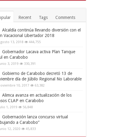
opular
Recent
Tags
Comments
Alcaldía continúa llevando diversión con el
an Vacacional Libertador 2018
gosto 13, 2018
444,755
Gobernador Lacava activa Plan Tanque
ul en Carabobo
unio 3, 2019
330,391
Gobierno de Carabobo decretó 13 de
viembre día de Júbilo Regional No Laborable
oviembre 10, 2017
63,382
Alimca avanza en actualización de los
nsos CLAP en Carabobo
ulio 1, 2019
56,848
Gobernación lanza concurso virtual
ibujando a Carabobo”
unio 12, 2020
45,833