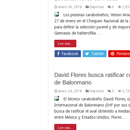
enero 26, 2018
Deportes
0
2,05
Los pesistas carabobeños, Yeison Aria
27 de enero en el Chequeo Nacional de la di
para definir la selección juvenil y de mayo
Gimnasio de halterofilia …
Leer mas...
Facebook
Twitter
Pintere
David Flores busca ratificar c
de Balonmano
enero 24, 2018
Deportes
0
2,73
El técnico carabobeño David Flores, ú
Internacional de Balonmano (IHF por sus s
busca de ratificar el aval obtenido a medi
entre México y Estados Unidos. Flores …
Leer mas...