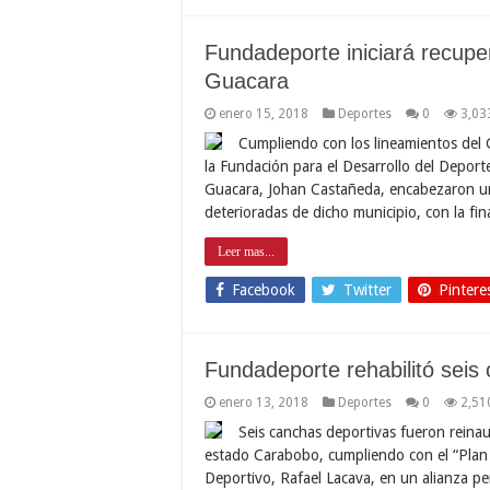
Fundadeporte iniciará recupe
Guacara
enero 15, 2018
Deportes
0
3,03
Cumpliendo con los lineamientos del 
la Fundación para el Desarrollo del Deport
Guacara, Johan Castañeda, encabezaron una
deterioradas de dicho municipio, con la fi
Leer mas...
Facebook
Twitter
Pintere
Fundadeporte rehabilitó seis
enero 13, 2018
Deportes
0
2,51
Seis canchas deportivas fueron reina
estado Carabobo, cumpliendo con el “Pla
Deportivo, Rafael Lacava, en un alianza per