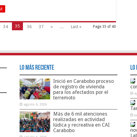
st
35
34
36
37
»
...
Last »
Page 35 of 40
Lo Más Reciente
Lo 
Inició en Carabobo proceso
de registro de vivienda
co
para los afectados por el
a
terremoto
agosto 6, 2026
Ta
Más de 6 mil atenciones
j
realizadas en actividad
lúdica y recreativa en CAI
no
Carabobo
La