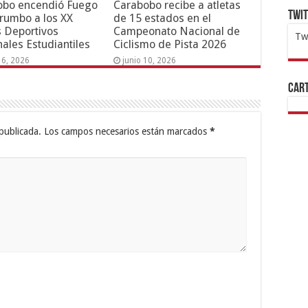
obo encendió Fuego
Carabobo recibe a atletas
Twi
 rumbo a los XX
de 15 estados en el
 Deportivos
Campeonato Nacional de
Tw
ales Estudiantiles
Ciclismo de Pista 2026
1x
ht
16, 2026
junio 10, 2026
Cart
publicada.
Los campos necesarios están marcados
*