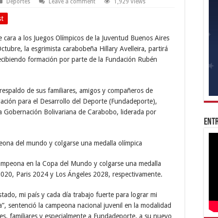
Deportes
Leave a comment
1,929 Views
st
e cara a los Juegos Olímpicos de la Juventud Buenos Aires
ctubre, la esgrimista carabobeña Hillary Avelleira, partirá
ecibiendo formación por parte de la Fundación Rubén
 respaldo de sus familiares, amigos y compañeros de
dación para el Desarrollo del Deporte (Fundadeporte),
la Gobernación Bolivariana de Carabobo, liderada por
Entr
campeona en la Copa del Mundo y colgarse una medalla
2020, Paris 2024 y Los Ángeles 2028, respectivamente.
tado, mi país y cada día trabajo fuerte para lograr mi
”, sentenció la campeona nacional juvenil en la modalidad
es, familiares y especialmente a Fundadeporte, a su nuevo