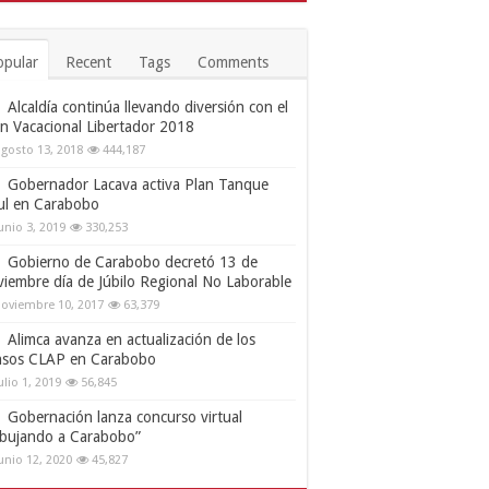
opular
Recent
Tags
Comments
Alcaldía continúa llevando diversión con el
an Vacacional Libertador 2018
gosto 13, 2018
444,187
Gobernador Lacava activa Plan Tanque
ul en Carabobo
unio 3, 2019
330,253
Gobierno de Carabobo decretó 13 de
viembre día de Júbilo Regional No Laborable
oviembre 10, 2017
63,379
Alimca avanza en actualización de los
nsos CLAP en Carabobo
ulio 1, 2019
56,845
Gobernación lanza concurso virtual
ibujando a Carabobo”
unio 12, 2020
45,827