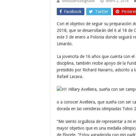
sinusuarioasignado
enero 2, 2018
Facebook
Twitter
Pintere
Con el objetivo de seguir su preparación d
2018, que se desarrollarán del 6 al 18 de O
este 3 de enero a Polonia donde seguirá r
Limardo.
La jovencita de 16 años que cuenta con el
disciplina, también recibe apoyo de la Fun
presidido por Richard Navarro, adscrito a 
Rafael Lacava.
o a conocer Avelleira, que sueña con ser 
dorada en las venideras olimpiadas Tokio 
“Me siento orgullosa de representar a mi es
mayor objetivo que es una medalla olímpica
de Florete. “Estoy agradecida con mis padr