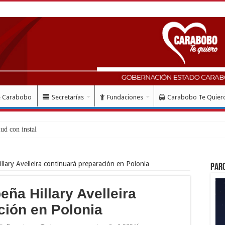
e Carabobo
Secretarías
Fundaciones
Carabobo Te Quier
lud con instalación gratuita de marcapasos e
llary Avelleira continuará preparación en Polonia
Par
ña Hillary Avelleira
ción en Polonia