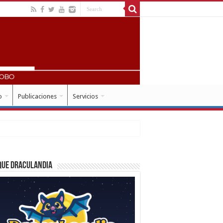
o
Publicaciones
Servicios
que Draculandia