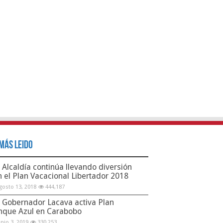
Más Leido
Alcaldía continúa llevando diversión
n el Plan Vacacional Libertador 2018
gosto 13, 2018
444,187
Gobernador Lacava activa Plan
nque Azul en Carabobo
unio 3, 2019
330,253