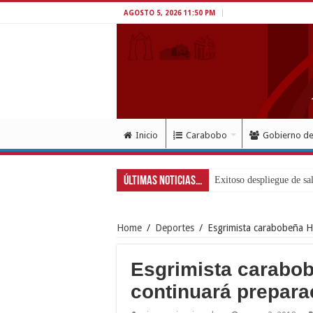
AGOSTO 5, 2026 11:50 PM
Inicio
Carabobo
Gobierno d
Últimas Noticias...
Exitoso despliegue de sa
Home
/
Deportes
/
Esgrimista carabobeña Hi
Esgrimista carabobe
continuará prepara