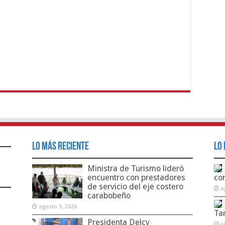
Lo Más Reciente
Lo 
Ministra de Turismo lideró
encuentro con prestadores
co
de servicio del eje costero
a
carabobeño
agosto 5, 2026
Ta
Presidenta Delcy
j