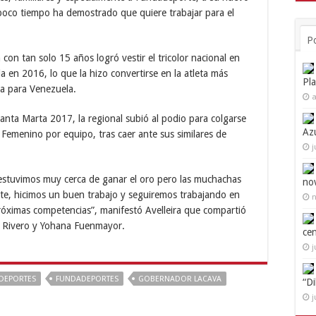
poco tiempo ha demostrado que quiere trabajar para el
P
a con tan solo 15 años logró vestir el tricolor nacional en
 en 2016, lo que la hizo convertirse en la atleta más
Pl
ña para Venezuela.
a
anta Marta 2017, la regional subió al podio para colgarse
Az
 Femenino por equipo, tras caer ante sus similares de
j
estuvimos muy cerca de ganar el oro pero las muchachas
no
te, hicimos un buen trabajo y seguiremos trabajando en
n
próximas competencias”, manifestó Avelleira que compartió
Liz Rivero y Yohana Fuenmayor.
ce
j
DEPORTES
FUNDADEPORTES
GOBERNADOR LACAVA
“D
j