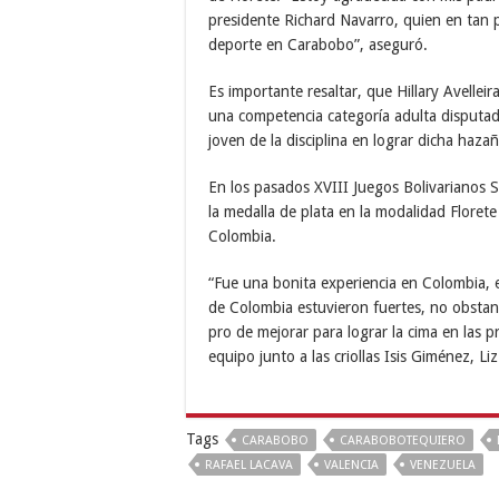
presidente Richard Navarro, quien en tan 
deporte en Carabobo”, aseguró.
Es importante resaltar, que Hillary Avelleir
una competencia categoría adulta disputada
joven de la disciplina en lograr dicha haza
En los pasados XVIII Juegos Bolivarianos S
la medalla de plata en la modalidad Florete
Colombia.
“Fue una bonita experiencia en Colombia, 
de Colombia estuvieron fuertes, no obstan
pro de mejorar para lograr la cima en las 
equipo junto a las criollas Isis Giménez, 
Tags
CARABOBO
CARABOBOTEQUIERO
RAFAEL LACAVA
VALENCIA
VENEZUELA