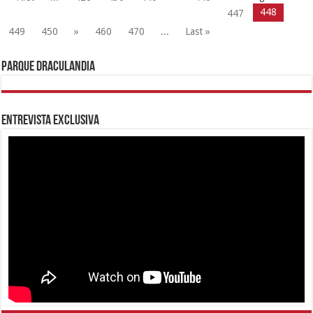
448
447
449
450
»
460
470
...
Last »
Parque Draculandia
Entrevista Exclusiva