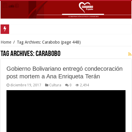
Home
/
Tag Archives: Carabobo
(page 448)
Tag Archives:
Carabobo
Gobierno Bolivariano entregó condecoración
post mortem a Ana Enriqueta Terán
diciembre 19, 2017
Cultura
0
2,494