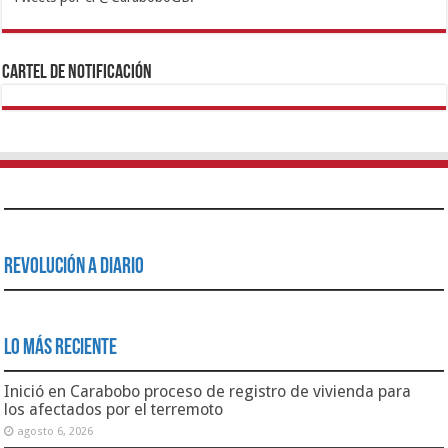
1xbet
https://mvbcasino.com/
Betturkey
Betist
Kralbet
Supertotobet
Tipobet
Matadorbet
Mariobet
Cartel de Notificación
Revolución a Diario
Lo Más Reciente
Inició en Carabobo proceso de registro de vivienda para
los afectados por el terremoto
agosto 6, 2026