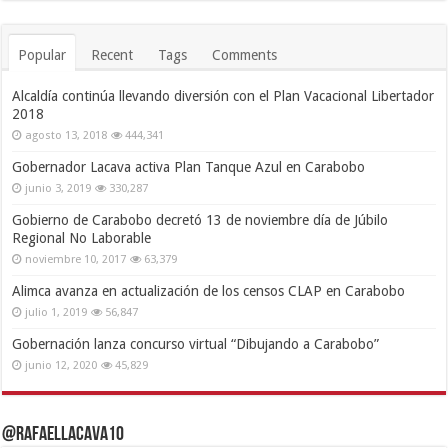
Popular
Recent
Tags
Comments
Alcaldía continúa llevando diversión con el Plan Vacacional Libertador
2018
agosto 13, 2018
444,341
Gobernador Lacava activa Plan Tanque Azul en Carabobo
junio 3, 2019
330,287
Gobierno de Carabobo decretó 13 de noviembre día de Júbilo
Regional No Laborable
noviembre 10, 2017
63,379
Alimca avanza en actualización de los censos CLAP en Carabobo
julio 1, 2019
56,847
Gobernación lanza concurso virtual “Dibujando a Carabobo”
junio 12, 2020
45,829
@RafaelLacava10