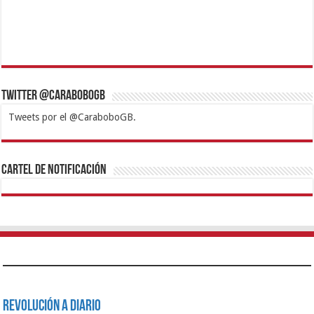
Twitter @CaraboboGB
Tweets por el @CaraboboGB.
1xbet
https://mvbcasino.com/
Betturkey
Betist
Kralbet
Supertotobet
Tipobet
Matadorbet
Mariobet
Cartel de Notificación
Revolución a Diario