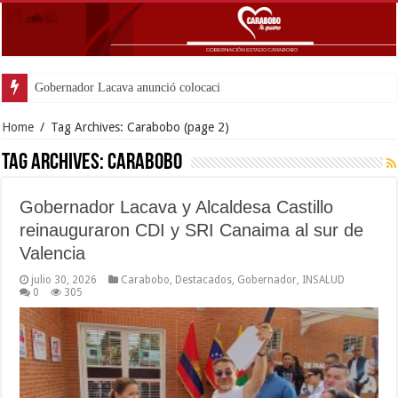
Gobernador Lacava anunció colocación de más de mil 500 toneladas
Home
/
Tag Archives: Carabobo
(page 2)
Tag Archives:
Carabobo
Gobernador Lacava y Alcaldesa Castillo
reinauguraron CDI y SRI Canaima al sur de
Valencia
julio 30, 2026
Carabobo
,
Destacados
,
Gobernador
,
INSALUD
0
305