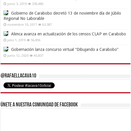
junio 3, 2019
330,480
Gobierno de Carabobo decretó 13 de noviembre día de Júbilo
Regional No Laborable
noviembre 10, 2017
63,387
Alimca avanza en actualización de los censos CLAP en Carabobo
julio 1, 2019
56,856
Gobernación lanza concurso virtual “Dibujando a Carabobo”
junio 12, 2020
45,837
@RafaelLacava10
Únete a nuestra comunidad de Facebook