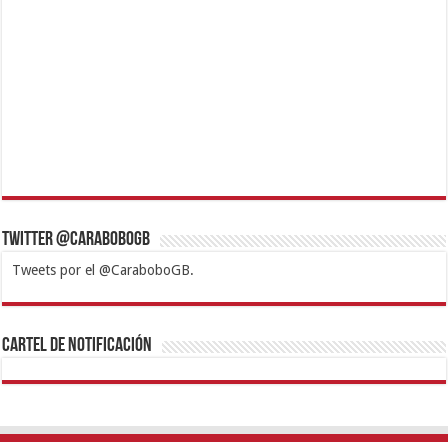
Twitter @CaraboboGB
Tweets por el @CaraboboGB.
1xbet
https://mvbcasino.com/
Betturkey
Betist
Kralbet
Supertotobet
Tipobet
Matadorbet
Mariobet
Cartel de Notificación