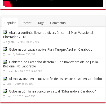
Popular
Recent
Tags
Comments
Alcaldía continúa llevando diversión con el Plan Vacacional
Libertador 2018
agosto 13, 2018
445,289
Gobernador Lacava activa Plan Tanque Azul en Carabobo
junio 3, 2019
330,453
Gobierno de Carabobo decretó 13 de noviembre día de Júbilo
Regional No Laborable
noviembre 10, 2017
63,386
Alimca avanza en actualización de los censos CLAP en Carabobo
julio 1, 2019
56,856
Gobernación lanza concurso virtual “Dibujando a Carabobo”
junio 12, 2020
45,836