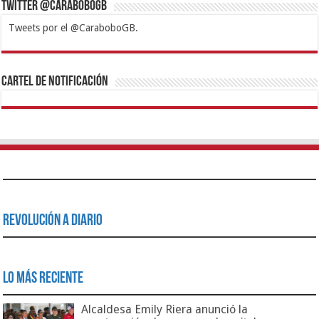
Twitter @CaraboboGB
Tweets por el @CaraboboGB.
1xbet
https://mvbcasino.com/
Betturkey
Betist
Kralbet
Supertotobet
Tipobet
Matadorbet
Mariobet
Cartel de Notificación
Revolución a Diario
Lo Más Reciente
Alcaldesa Emily Riera anunció la