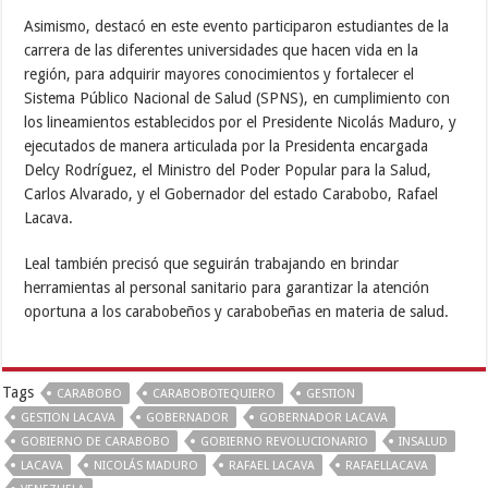
Asimismo, destacó en este evento participaron estudiantes de la
carrera de las diferentes universidades que hacen vida en la
región, para adquirir mayores conocimientos y fortalecer el
Sistema Público Nacional de Salud (SPNS), en cumplimiento con
los lineamientos establecidos por el Presidente Nicolás Maduro, y
ejecutados de manera articulada por la Presidenta encargada
Delcy Rodríguez, el Ministro del Poder Popular para la Salud,
Carlos Alvarado, y el Gobernador del estado Carabobo, Rafael
Lacava.
Leal también precisó que seguirán trabajando en brindar
herramientas al personal sanitario para garantizar la atención
oportuna a los carabobeños y carabobeñas en materia de salud.
Tags
CARABOBO
CARABOBOTEQUIERO
GESTION
GESTION LACAVA
GOBERNADOR
GOBERNADOR LACAVA
GOBIERNO DE CARABOBO
GOBIERNO REVOLUCIONARIO
INSALUD
LACAVA
NICOLÁS MADURO
RAFAEL LACAVA
RAFAELLACAVA