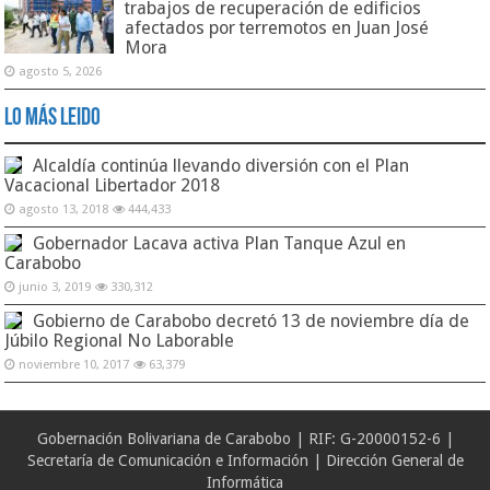
trabajos de recuperación de edificios
afectados por terremotos en Juan José
Mora
agosto 5, 2026
Lo Más Leido
Alcaldía continúa llevando diversión con el Plan
Vacacional Libertador 2018
agosto 13, 2018
444,433
Gobernador Lacava activa Plan Tanque Azul en
Carabobo
junio 3, 2019
330,312
Gobierno de Carabobo decretó 13 de noviembre día de
Júbilo Regional No Laborable
noviembre 10, 2017
63,379
Gobernación Bolivariana de Carabobo | RIF: G-20000152-6 |
Secretaría de Comunicación e Información | Dirección General de
Informática