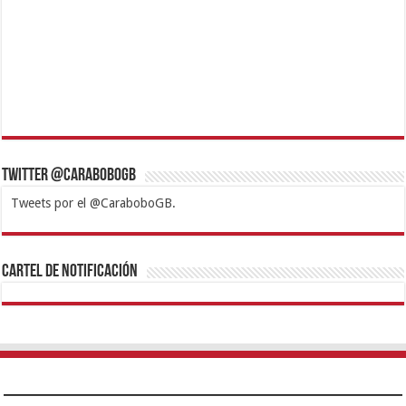
Twitter @CaraboboGB
Tweets por el @CaraboboGB.
1xbet
https://mvbcasino.com/
Betturkey
Betist
Kralbet
Supertotobet
Tipobet
Matadorbet
Mariobet
Cartel de Notificación