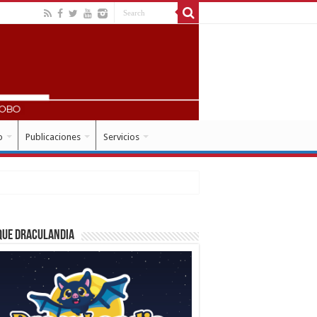
o
Publicaciones
Servicios
que Draculandia