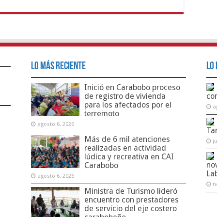
Lo Más Reciente
Lo 
Inició en Carabobo proceso
de registro de vivienda
co
para los afectados por el
a
terremoto
agosto 6, 2026
Ta
Más de 6 mil atenciones
j
realizadas en actividad
lúdica y recreativa en CAI
no
Carabobo
La
agosto 6, 2026
n
Ministra de Turismo lideró
encuentro con prestadores
de servicio del eje costero