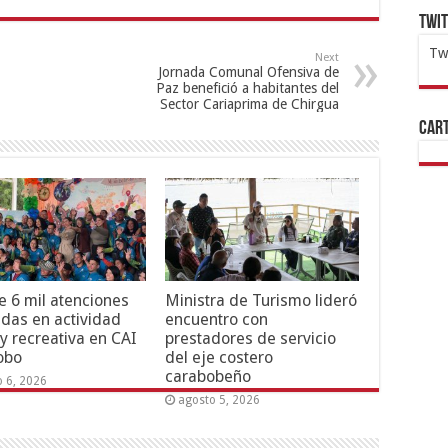
Twi
Tw
Next
Jornada Comunal Ofensiva de
1x
ht
Paz benefició a habitantes del
Sector Cariaprima de Chirgua
Cart
 6 mil atenciones
Ministra de Turismo lideró
adas en actividad
encuentro con
 y recreativa en CAI
prestadores de servicio
obo
del eje costero
carabobeño
o 6, 2026
agosto 5, 2026