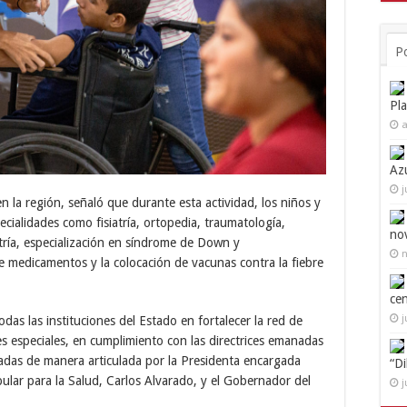
P
Pl
a
Az
j
n la región, señaló que durante esta actividad, los niños y
cialidades como fisiatría, ortopedia, traumatología,
no
tría, especialización en síndrome de Down y
n
de medicamentos y la colocación de vacunas contra la fiebre
ce
j
das las instituciones del Estado en fortalecer la red de
es especiales, en cumplimiento con las directrices emanadas
tadas de manera articulada por la Presidenta encargada
“D
ular para la Salud, Carlos Alvarado, y el Gobernador del
j