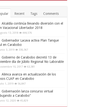
opular
Recent
Tags
Comments
Alcaldía continúa llevando diversión con el
an Vacacional Libertador 2018
gosto 13, 2018
444,576
Gobernador Lacava activa Plan Tanque
ul en Carabobo
unio 3, 2019
330,367
Gobierno de Carabobo decretó 13 de
viembre día de Júbilo Regional No Laborable
oviembre 10, 2017
63,381
Alimca avanza en actualización de los
nsos CLAP en Carabobo
ulio 1, 2019
56,847
Gobernación lanza concurso virtual
ibujando a Carabobo”
unio 12, 2020
45,829