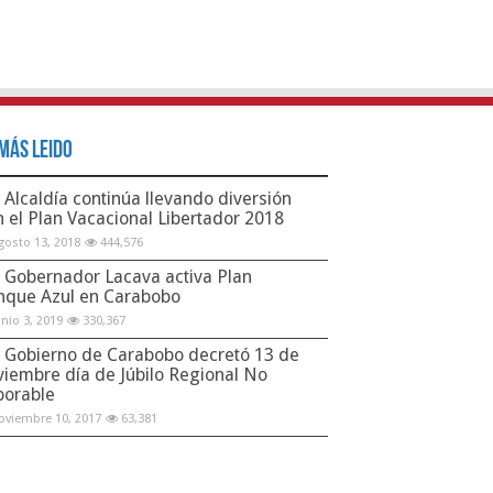
Más Leido
Alcaldía continúa llevando diversión
n el Plan Vacacional Libertador 2018
gosto 13, 2018
444,576
Gobernador Lacava activa Plan
nque Azul en Carabobo
unio 3, 2019
330,367
Gobierno de Carabobo decretó 13 de
viembre día de Júbilo Regional No
borable
oviembre 10, 2017
63,381