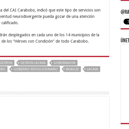
ta del CAI Carabobo, indicó que este tipo de servicios son
@Ra
juventud neurodivergente pueda gozar de una atención
calificado.
rán desplegados en cada uno de los 14 municipios de la
Únet
ud de los “Héroes con Condición” de todo Carabobo.
GESTION
GESTION LACAVA
GOBERNADOR
OBO
GOBIERNO REVOLUCIONARIO
INSALUD
LACAVA