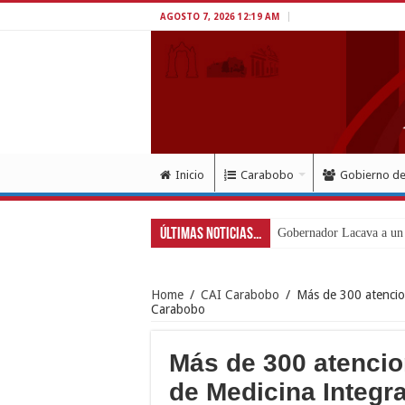
AGOSTO 7, 2026 12:19 AM
Inicio
Carabobo
Gobierno d
Últimas Noticias...
Inició en Carabobo proce
Home
/
CAI Carabobo
/
Más de 300 atencio
Carabobo
Más de 300 atencio
de Medicina Integr