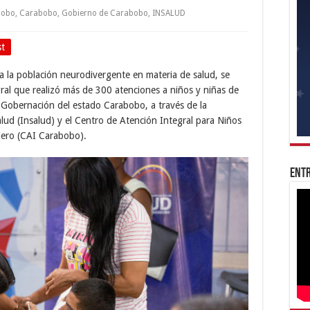
bobo
,
Carabobo
,
Gobierno de Carabobo
,
INSALUD
st
a la población neurodivergente en materia de salud, se
ral que realizó más de 300 atenciones a niños y niñas de
a Gobernación del estado Carabobo, a través de la
lud (Insalud) y el Centro de Atención Integral para Niños
iero (CAI Carabobo).
Entr