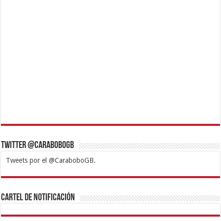
Twitter @CaraboboGB
Tweets por el @CaraboboGB.
1xbet
https://mvbcasino.com/
Betturkey
Betist
Kralbet
Supertotobet
Tipobet
Matadorbet
Mariobet
Cartel de Notificación