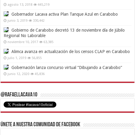
agosto 13, 2018
445,219
Gobernador Lacava activa Plan Tanque Azul en Carabobo
junio 3, 2019
330,442
Gobierno de Carabobo decretó 13 de noviembre día de Júbilo
Regional No Laborable
noviembre 10, 2017
63,385
Alimca avanza en actualización de los censos CLAP en Carabobo
julio 1, 2019
56,855
Gobernación lanza concurso virtual “Dibujando a Carabobo”
junio 12, 2020
45,836
@RafaelLacava10
Únete a nuestra comunidad de Facebook