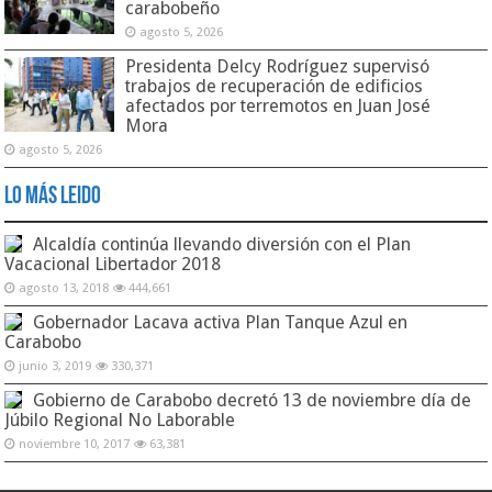
carabobeño
agosto 5, 2026
Presidenta Delcy Rodríguez supervisó
trabajos de recuperación de edificios
afectados por terremotos en Juan José
Mora
agosto 5, 2026
Lo Más Leido
Alcaldía continúa llevando diversión con el Plan
Vacacional Libertador 2018
agosto 13, 2018
444,661
Gobernador Lacava activa Plan Tanque Azul en
Carabobo
junio 3, 2019
330,371
Gobierno de Carabobo decretó 13 de noviembre día de
Júbilo Regional No Laborable
noviembre 10, 2017
63,381