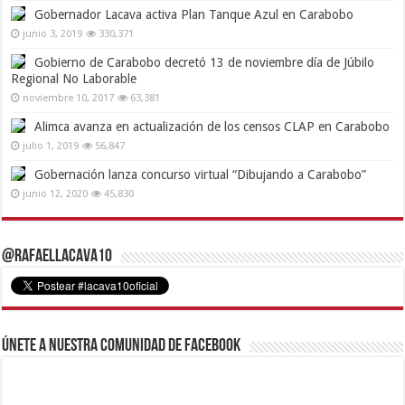
Gobernador Lacava activa Plan Tanque Azul en Carabobo
junio 3, 2019
330,371
Gobierno de Carabobo decretó 13 de noviembre día de Júbilo
Regional No Laborable
noviembre 10, 2017
63,381
Alimca avanza en actualización de los censos CLAP en Carabobo
julio 1, 2019
56,847
Gobernación lanza concurso virtual “Dibujando a Carabobo”
junio 12, 2020
45,830
@RafaelLacava10
Únete a nuestra comunidad de Facebook