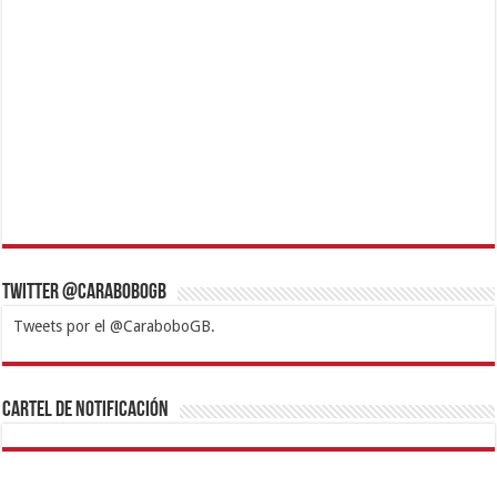
Twitter @CaraboboGB
Tweets por el @CaraboboGB.
1xbet
https://mvbcasino.com/
Betturkey
Betist
Kralbet
Supertotobet
Tipobet
Matadorbet
Mariobet
Cartel de Notificación