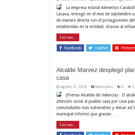
La empresa estatal Alimentos Carabob
Lacava, entregó en el mes de septiembre u
de manera directa con el protagonismo del
establecidas en la entidad. Gracias al es
Leer mas...
Facebook
Twitter
Pintere
Alcalde Marvez desplegó plan
casa
agosto 21, 2020
Municipios
0
1
(Prensa Alcaldía de Valencia)-. El alc
atención social al pueblo casa por casa par
comunidades más vulnerables y elevar así l
municipal informó que gracias …
Leer mas...