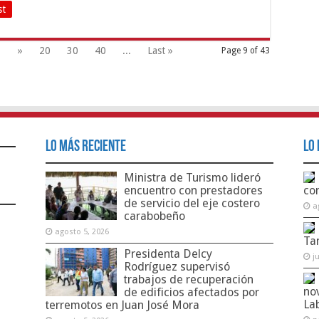
st
1
»
20
30
40
...
Last »
Page 9 of 43
Lo Más Reciente
Lo 
Ministra de Turismo lideró
encuentro con prestadores
co
de servicio del eje costero
a
carabobeño
agosto 5, 2026
Ta
Presidenta Delcy
j
Rodríguez supervisó
trabajos de recuperación
no
de edificios afectados por
La
terremotos en Juan José Mora