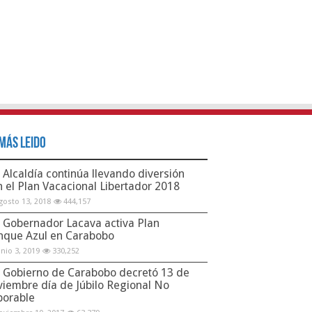
Más Leido
Alcaldía continúa llevando diversión
n el Plan Vacacional Libertador 2018
gosto 13, 2018
444,157
Gobernador Lacava activa Plan
nque Azul en Carabobo
unio 3, 2019
330,252
Gobierno de Carabobo decretó 13 de
viembre día de Júbilo Regional No
borable