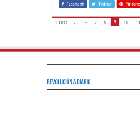
Facebook
Twitter
Pintere
9
« First
...
«
7
8
10
1
Revolución a Diario