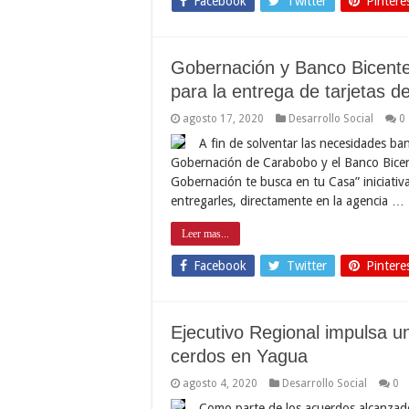
Facebook
Twitter
Pintere
Gobernación y Banco Bicenten
para la entrega de tarjetas d
agosto 17, 2020
Desarrollo Social
0
A fin de solventar las necesidades ban
Gobernación de Carabobo y el Banco Bicente
Gobernación te busca en tu Casa” iniciati
entregarles, directamente en la agencia …
Leer mas...
Facebook
Twitter
Pintere
Ejecutivo Regional impulsa u
cerdos en Yagua
agosto 4, 2020
Desarrollo Social
0
Como parte de los acuerdos alcanzados