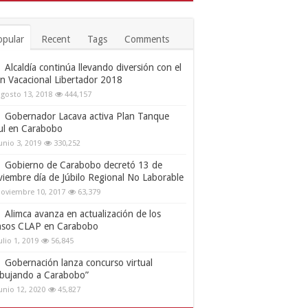
opular
Recent
Tags
Comments
Alcaldía continúa llevando diversión con el
an Vacacional Libertador 2018
gosto 13, 2018
444,157
Gobernador Lacava activa Plan Tanque
ul en Carabobo
unio 3, 2019
330,252
Gobierno de Carabobo decretó 13 de
viembre día de Júbilo Regional No Laborable
oviembre 10, 2017
63,379
Alimca avanza en actualización de los
nsos CLAP en Carabobo
ulio 1, 2019
56,845
Gobernación lanza concurso virtual
ibujando a Carabobo”
unio 12, 2020
45,827