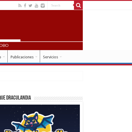
o
Publicaciones
Servicios
que Draculandia