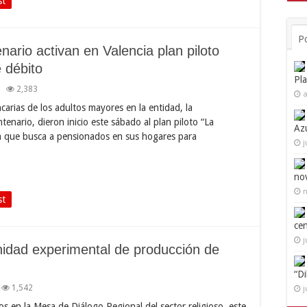
st
P
ario activan en Valencia plan piloto
e débito
Pl
2,383
a
carias de los adultos mayores en la entidad, la
nario, dieron inicio este sábado al plan piloto “La
Az
va que busca a pensionados en sus hogares para
j
no
n
st
ce
j
nidad experimental de producción de
“D
1,542
j
 en la Mesa de Diálogo Regional del sector religioso, este