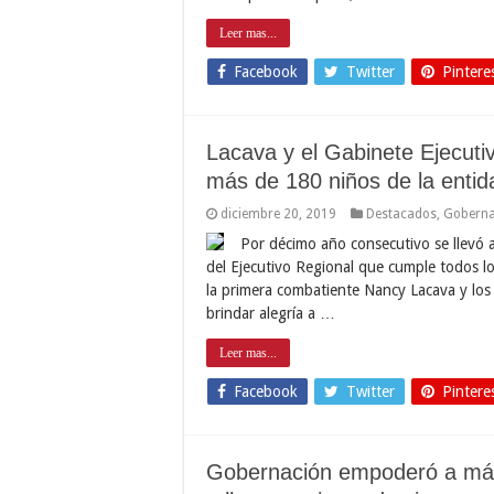
Leer mas...
Facebook
Twitter
Pintere
Lacava y el Gabinete Ejecuti
más de 180 niños de la entid
diciembre 20, 2019
Destacados
,
Gobern
Por décimo año consecutivo se llevó a 
del Ejecutivo Regional que cumple todos l
la primera combatiente Nancy Lacava y los 
brindar alegría a …
Leer mas...
Facebook
Twitter
Pintere
Gobernación empoderó a más