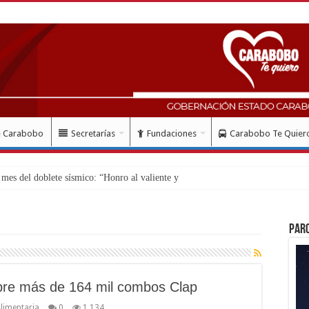
e Carabobo
Secretarías
Fundaciones
Carabobo Te Quier
es del doblete sísmico: “Honro al valiente y solidario pueblo ven
Par
mbre más de 164 mil combos Clap
limentaria
0
1,134