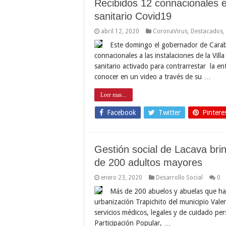
Recibidos 12 connacionales e
sanitario Covid19
abril 12, 2020
CoronaVirus
,
Destacados
,
Este domingo el gobernador de Carabo
connacionales a las instalaciones de la Vi
sanitario activado para contrarrestar la en
conocer en un video a través de su …
Leer mas...
Facebook
Twitter
Pintere
Gestión social de Lacava bri
de 200 adultos mayores
enero 23, 2020
Desarrollo Social
0
Más de 200 abuelos y abuelas que ha
urbanización Trapichito del municipio Valenc
servicios médicos, legales y de cuidado per
Participación Popular, …