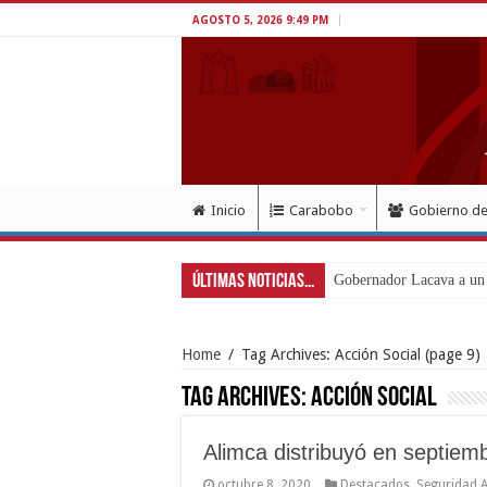
AGOSTO 5, 2026 9:49 PM
Inicio
Carabobo
Gobierno d
Últimas Noticias...
Gobernador Lacava a un m
Home
/
Tag Archives: Acción Social
(page 9)
Tag Archives:
Acción Social
Alimca distribuyó en septie
octubre 8, 2020
Destacados
,
Seguridad A