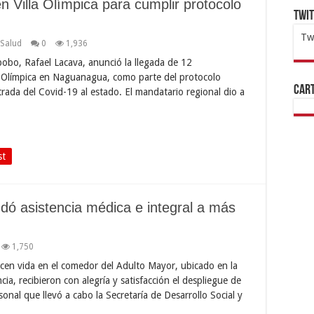
n Villa Olímpica para cumplir protocolo
Twi
Tw
Salud
0
1,936
1x
ht
bo, Rafael Lacava, anunció la llegada de 12
lla Olímpica en Naguanagua, como parte del protocolo
Cart
trada del Covid-19 al estado. El mandatario regional dio a
st
ndó asistencia médica e integral a más
1,750
cen vida en el comedor del Adulto Mayor, ubicado en la
ia, recibieron con alegría y satisfacción el despliegue de
sonal que llevó a cabo la Secretaría de Desarrollo Social y